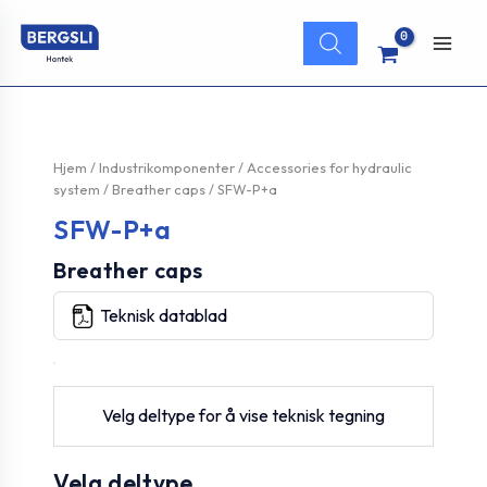
Hopp
Products
rett
search
Main
til
innholdet
Men
Hjem
/
Industrikomponenter
/
Accessories for hydraulic
system
/
Breather caps
/ SFW-P+a
SFW-P+a
Breather caps
Teknisk datablad
Velg deltype for å vise teknisk tegning
Velg deltype