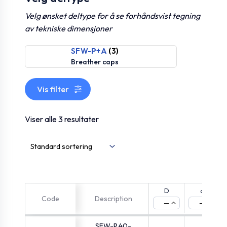
Velg ønsket deltype for å se forhåndsvist tegning
av tekniske dimensjoner
SFW-P+A
(3)
Breather caps
Vis filter
Viser alle 3 resultater
D
a
Code
Description
—
—
SFW-P.40-