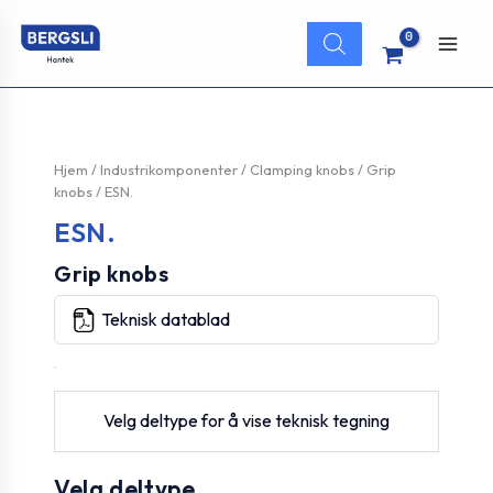
Hopp
Products
rett
search
Main
til
innholdet
Men
Hjem
/
Industrikomponenter
/
Clamping knobs
/
Grip
knobs
/ ESN.
ESN.
Grip knobs
Teknisk datablad
Velg deltype for å vise teknisk tegning
Velg deltype