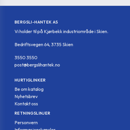
225406-C2
ESN.70 B-M8-C2
35
BERGSLI-HANTEK AS
Vi holder til på Kjørbekk industriområde i Skien.
225406-C3
ESN.70 B-M8-C3
35
Bedriftsvegen 64, 3735 Skien
3550 3550
225406-C4
ESN.70 B-M8-C4
35
post@bergslihantek.no
HURTIGLINKER
225406-C5
ESN.70 B-M8-C5
35
Be om katalog
Nyhetsbrev
Kontakt oss
225406-C6
ESN.70 B-M8-C6
35
RETNINGSLINJER
Personvern
Informasjonskapsler