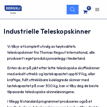
Hopp
Products
rett
search
Main
til
innholdet
Men
Industrielle Teleskopskinner
Vi tilbyr et komplett utvalg av høykvalitets
teleskopskinner fra Thomas Regout International, alle
produsert i eget produksjonsanlegg i Nederland.
Enten du er på jakt etter lette teleskopiske skuffeskinner
med enkelt uttrekk og lastekapasitet opptil 91 kg, eller
kraftige, fullt uttrekkbare kulelagrede skinner med
lastekapasitet på over 300 kg, kan vi tilby deg de beste
tilpassede teleskopiske skinneløsningene.
I tillegg til standard programmet produseres også et