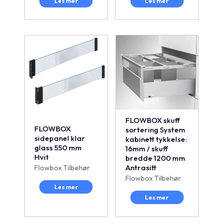
Les mer
Les mer
FLOWBOX skuff
FLOWBOX
sortering System
sidepanel klar
kabinett tykkelse:
glass 550 mm
16mm / skuff
Hvit
bredde 1200 mm
Antrasitt
Flowbox Tilbehør
Flowbox Tilbehør
Les mer
Les mer