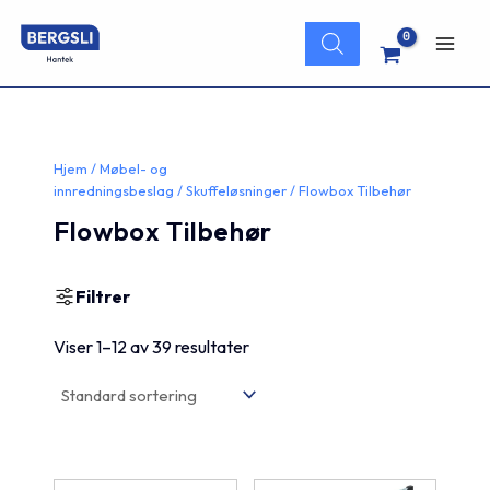
Hopp
Products
rett
search
Main
til
innholdet
Men
Hjem
/
Møbel- og
innredningsbeslag
/
Skuffeløsninger
/ Flowbox Tilbehør
Flowbox Tilbehør
Filtrer
Viser 1–12 av 39 resultater