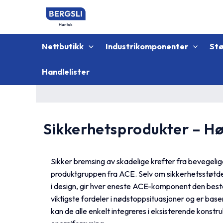
Hopp
rett
til
innholdet
Nettbutikk
Industrikomponenter
St
Handlelister
Sikkerhetsprodukter – Hø
Sikker bremsing av skadelige krefter fra bevegelig
produktgruppen fra ACE. Selv om sikkerhetsstøtde
i design, gir hver eneste ACE-komponent den best
viktigste fordeler i nødstoppsituasjoner og er base
kan de alle enkelt integreres i eksisterende konstr