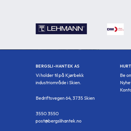
BERGSLI-HANTEK AS
HURT
Vi holder til på Kjørbekk
Be om
industriområde i Skien.
Nyhe
Konta
Bedriftsvegen 64, 3735 Skien
3550 3550
post@bergslihantek.no