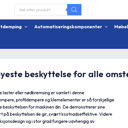
Products
search
øtdemping
Automatiseringskomponenter
Møbe
yeste beskyttelse for alle oms
e laster eller nødbremsing er samlet i denne
mpere, profildempere og klemelementer er så forskjellige
e beskyttelsen for maskinen din. De demonstrerer sine
rt på beskyttelsen de gir, svært kostnadseffektive. Videre
uksjonsdesign og i stor grad fungere uavhengig av