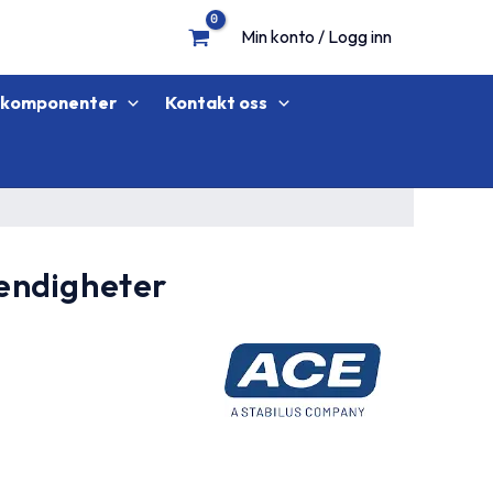
Min konto / Logg inn
lkomponenter
Kontakt oss
tendigheter