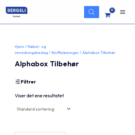
Hopp
Products
rett
search
Main
til
innholdet
Men
Hjem
/
Møbel- og
innredningsbeslag
/
Skuffeløsninger
/ Alphabox Tilbehør
Alphabox Tilbehør
Filtrer
Viser det ene resultatet