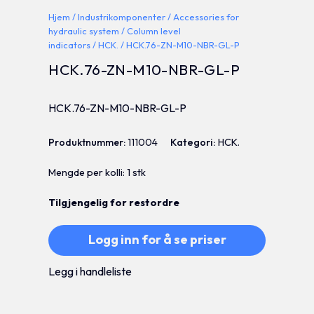
Hjem
/
Industrikomponenter
/
Accessories for
hydraulic system
/
Column level
indicators
/
HCK.
/ HCK.76-ZN-M10-NBR-GL-P
HCK.76-ZN-M10-NBR-GL-P
HCK.76-ZN-M10-NBR-GL-P
Produktnummer:
111004
Kategori:
HCK.
Mengde per kolli: 1 stk
Tilgjengelig for restordre
Logg inn for å se priser
Legg i handleliste