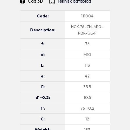
Cad 3D
Teknisk datablad
Code:
111004
HCK.76-ZN-M10-
Description:
NBR-GL-P
f:
76
d:
M10
L:
113
e:
42
l1:
35.5
d' -0.2:
10.5
f':
76 ±0.2
C:
12
Weight:
183