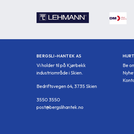
BERGSLI-HANTEK AS
HURT
Vi holder til på Kjørbekk
Be om
industriområde i Skien.
Nyhe
Konta
Bedriftsvegen 64, 3735 Skien
3550 3550
post@bergslihantek.no