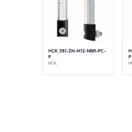
HCK.381-ZN-M12-NBR-PC-
H
P
P
HCK.
H