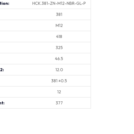
tion:
HCK.381-ZN-M12-NBR-GL-P
381
M12
418
325
46.5
.2:
12.0
381 ±0.5
12
t:
377