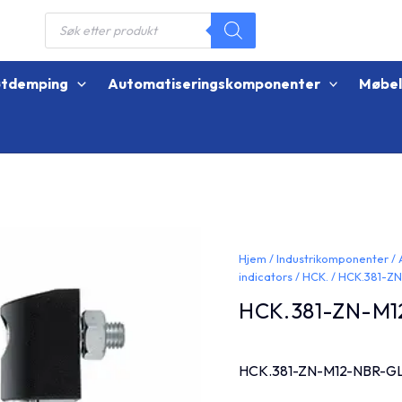
Products
search
øtdemping
Automatiseringskomponenter
Møbe
Hjem
/
Industrikomponenter
/
indicators
/
HCK.
/ HCK.381-Z
HCK.381-ZN-M1
HCK.381-ZN-M12-NBR-G