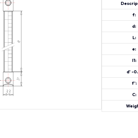
Descrip
f:
d:
L:
e:
l1:
d' -0
f':
C:
Weigh