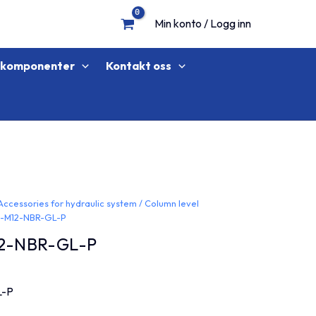
Min konto / Logg inn
lkomponenter
Kontakt oss
Accessories for hydraulic system
/
Column level
N-M12-NBR-GL-P
2-NBR-GL-P
L-P