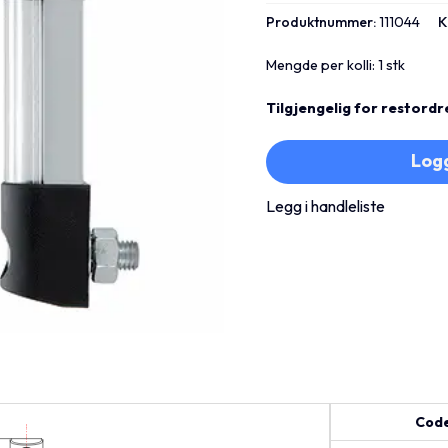
Produktnummer:
111044
K
Mengde per kolli: 1 stk
Tilgjengelig for restordr
Logg
Legg i handleliste
Cod