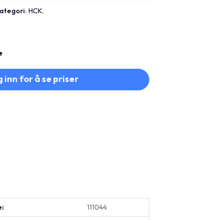
ategori:
HCK.
e
 inn for å se priser
e:
111044