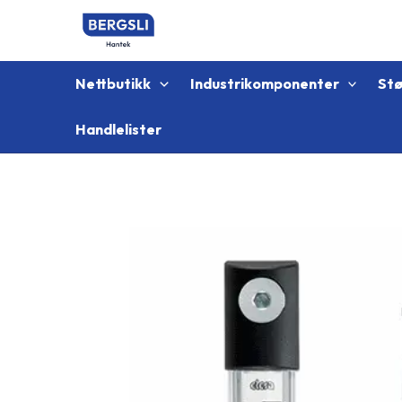
Hopp
rett
til
innholdet
Nettbutikk
Industrikomponenter
St
Handlelister