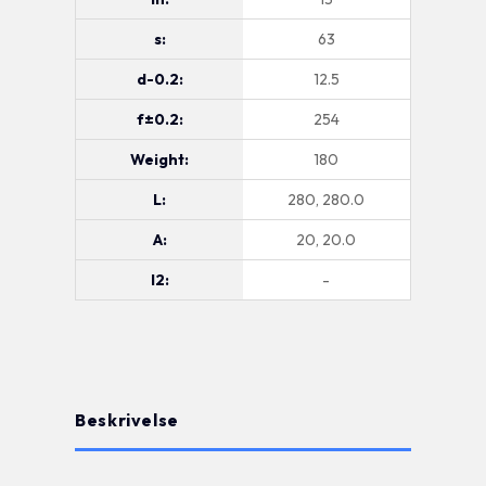
s:
63
d-0.2:
12.5
f±0.2:
254
Weight:
180
L:
280, 280.0
A:
20, 20.0
l2:
-
Beskrivelse