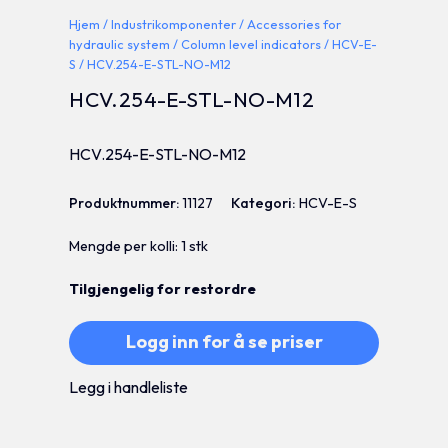
Hjem
/
Industrikomponenter
/
Accessories for
hydraulic system
/
Column level indicators
/
HCV-E-
S
/ HCV.254-E-STL-NO-M12
HCV.254-E-STL-NO-M12
HCV.254-E-STL-NO-M12
Produktnummer:
11127
Kategori:
HCV-E-S
Mengde per kolli: 1 stk
Tilgjengelig for restordre
Logg inn for å se priser
Legg i handleliste