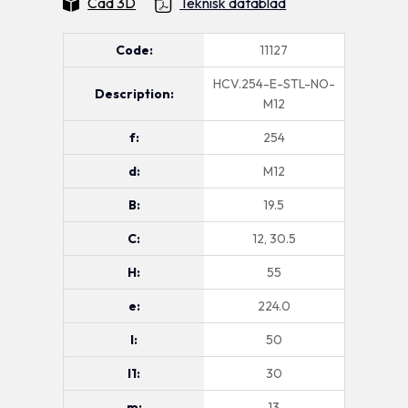
Cad 3D
Teknisk datablad
Code:
11127
HCV.254-E-STL-NO-
Description:
M12
f:
254
d:
M12
B:
19.5
C:
12, 30.5
H:
55
e:
224.0
l:
50
l1:
30
m:
13