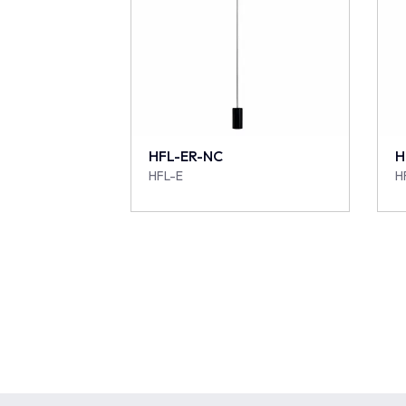
HFL-ER-NC
H
HFL-E
H