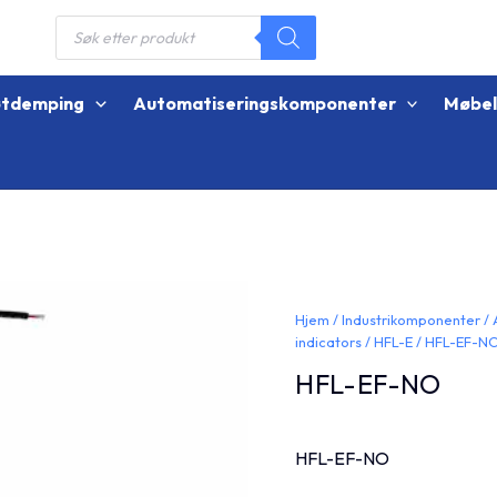
Products
search
øtdemping
Automatiseringskomponenter
Møbe
Hjem
/
Industrikomponenter
/
indicators
/
HFL-E
/ HFL-EF-N
HFL-EF-NO
HFL-EF-NO