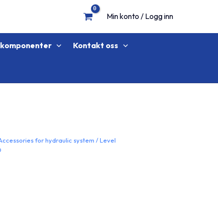
Min konto / Logg inn
lkomponenter
Kontakt oss
Accessories for hydraulic system
/
Level
O