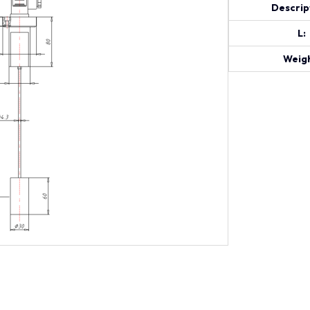
Descrip
L:
Weigh