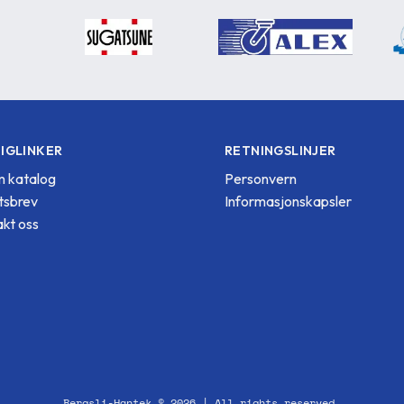
IGLINKER
RETNINGSLINJER
 katalog
Personvern
tsbrev
Informasjonskapsler
kt oss
Bergsli-Hantek © 2026 | All rights reserved.