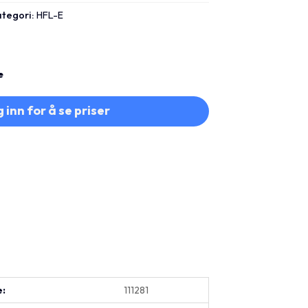
ategori:
HFL-E
e
 inn for å se priser
e:
111281