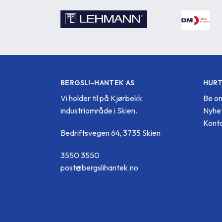
BERGSLI-HANTEK AS
HURT
Vi holder til på Kjørbekk
Be om
industriområde i Skien.
Nyhe
Konta
Bedriftsvegen 64, 3735 Skien
3550 3550
post@bergslihantek.no