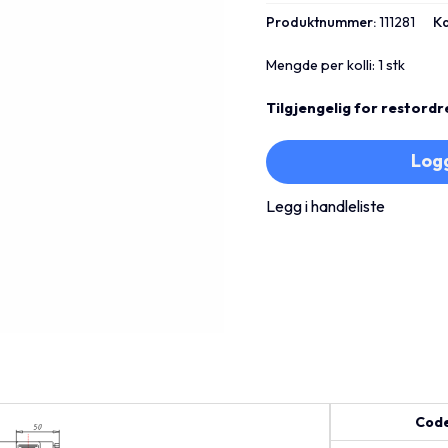
Produktnummer:
111281
K
Mengde per kolli: 1 stk
Tilgjengelig for restordr
Logg
Legg i handleliste
Cod