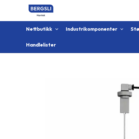
Hopp
rett
til
innholdet
Nettbutikk
Industrikomponenter
St
Handlelister