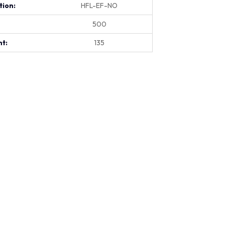
tion:
HFL-EF-NO
500
t:
135