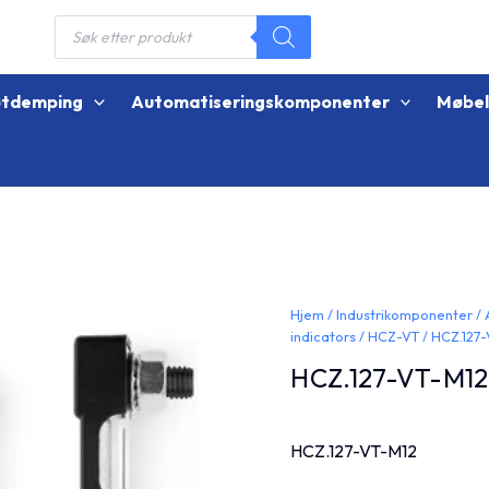
Products
search
øtdemping
Automatiseringskomponenter
Møbe
Hjem
/
Industrikomponenter
/
indicators
/
HCZ-VT
/ HCZ.127
HCZ.127-VT-M12
HCZ.127-VT-M12