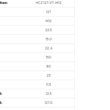
tion:
HCZ.127-VT-M12
127
M12
22.5
15.0
22, 6
150
80
23
11.5
2:
12.5
2:
127.0