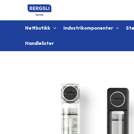
Hopp
rett
til
innholdet
Nettbutikk
Industrikomponenter
St
Handlelister