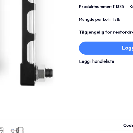
Produktnummer:
111385
K
Mengde per kolli: 1 stk
Tilgjengelig for restordr
Logg
Legg i handleliste
Cod