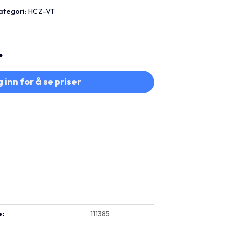
ategori:
HCZ-VT
e
 inn for å se priser
e:
111385