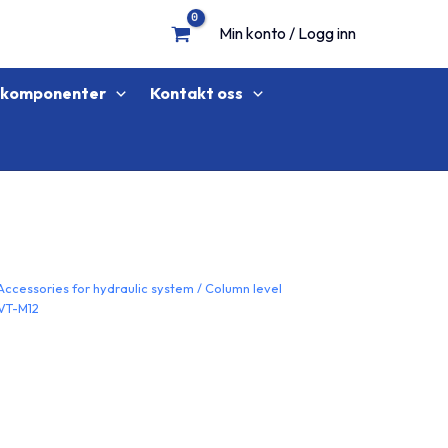
Min konto / Logg inn
lkomponenter
Kontakt oss
Accessories for hydraulic system
/
Column level
-VT-M12