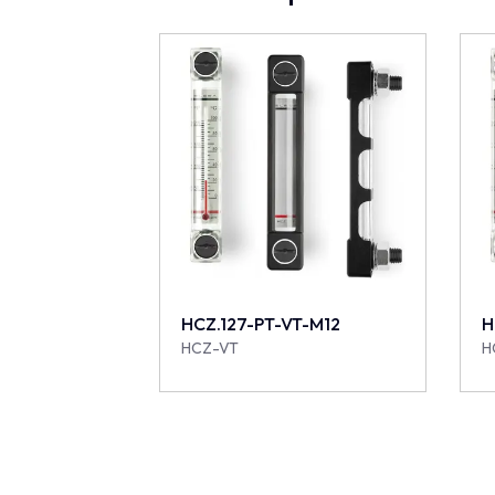
HCZ.127-PT-VT-M12
H
HCZ-VT
H