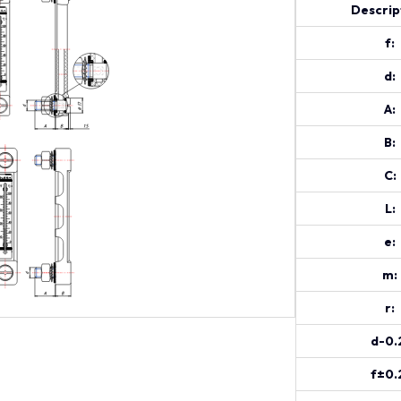
Descrip
f:
d:
A:
B:
C:
L:
e:
m:
r:
d-0.
f±0.