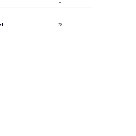
-
-
t:
78