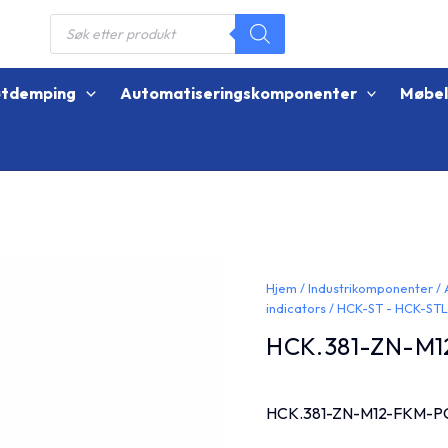
Products
search
øtdemping
Automatiseringskomponenter
Møbe
Hjem
/
Industrikomponenter
/
indicators
/
HCK-ST - HCK-ST
HCK.381-ZN-M
HCK.381-ZN-M12-FKM-