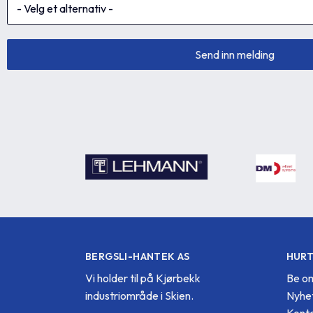
BERGSLI-HANTEK AS
HURT
Vi holder til på Kjørbekk
Be om
industriområde i Skien.
Nyhe