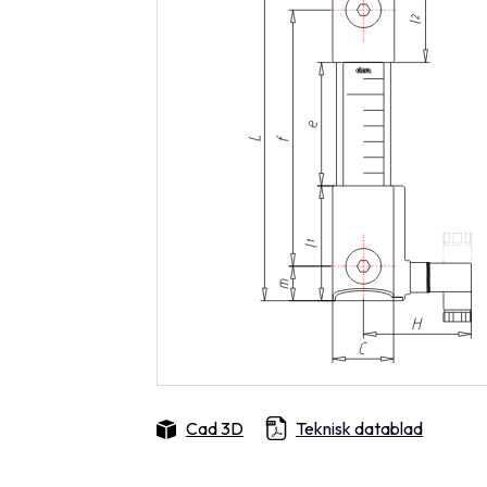
Cad 3D
Teknisk datablad