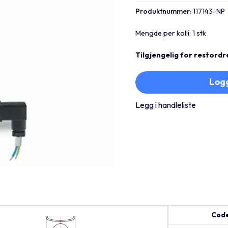
Produktnummer:
117143-NP
Mengde per kolli: 1 stk
Tilgjengelig for restordr
Logg
Legg i handleliste
Cod