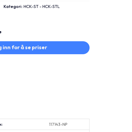
Kategori:
HCK-ST - HCK-STL
e
 inn for å se priser
e:
117143-NP