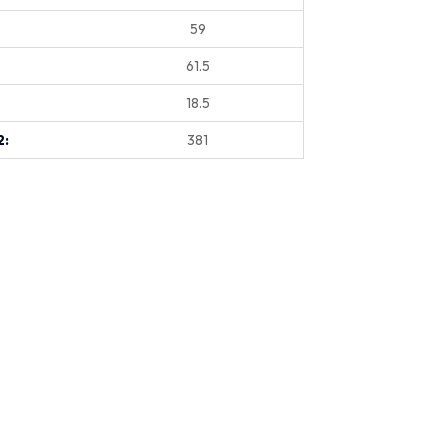
59
61.5
18.5
2:
381