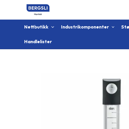
Hopp
rett
til
innholdet
Nettbutikk
Industrikomponenter
St
Handlelister