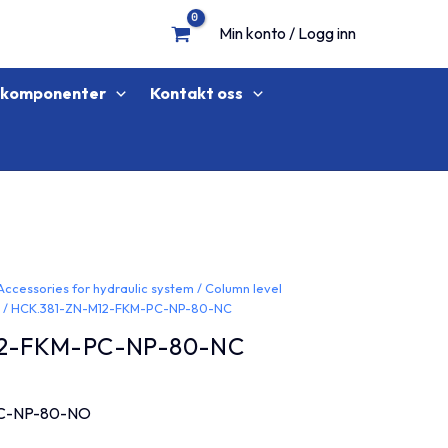
Min konto / Logg inn
lkomponenter
Kontakt oss
Accessories for hydraulic system
/
Column level
L
/ HCK.381-ZN-M12-FKM-PC-NP-80-NC
12-FKM-PC-NP-80-NC
PC-NP-80-NO