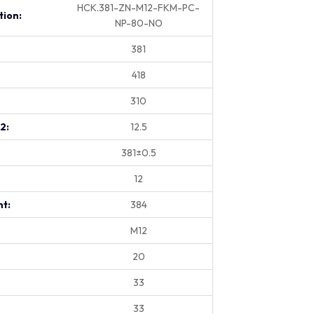
HCK.381-ZN-M12-FKM-PC-
tion:
NP-80-NO
381
418
310
.2:
12.5
381±0.5
12
t:
384
M12
20
33
33