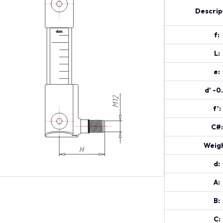
Descrip
f:
L:
e:
d' -0
f':
C#:
Weigh
d:
A:
B:
C: