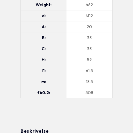
Weight:
462
d:
M12
A:
20
B:
33
C:
33
H:
59
l1:
61.5
m:
18.5
f±0.2:
508
Beskrivelse