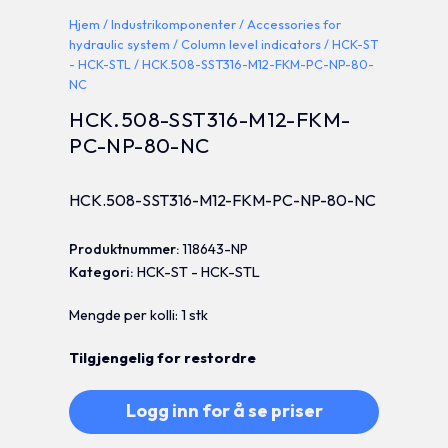
Hjem
/
Industrikomponenter
/
Accessories for
hydraulic system
/
Column level indicators
/
HCK-ST
- HCK-STL
/ HCK.508-SST316-M12-FKM-PC-NP-80-
NC
HCK.508-SST316-M12-FKM-
PC-NP-80-NC
HCK.508-SST316-M12-FKM-PC-NP-80-NC
Produktnummer:
118643-NP
Kategori:
HCK-ST - HCK-STL
Mengde per kolli: 1 stk
Tilgjengelig for restordre
Logg inn for å se priser