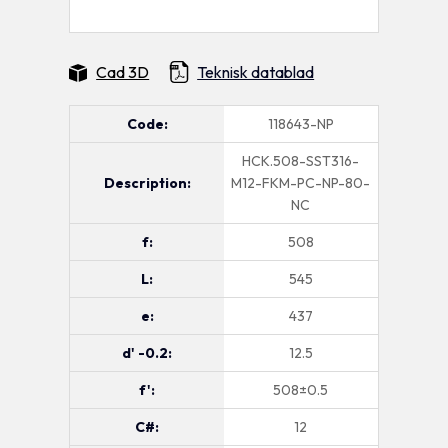
Cad 3D
Teknisk datablad
Code:
118643-NP
HCK.508-SST316-
Description:
M12-FKM-PC-NP-80-
NC
f:
508
L:
545
e:
437
d' -0.2:
12.5
f':
508±0.5
C#:
12