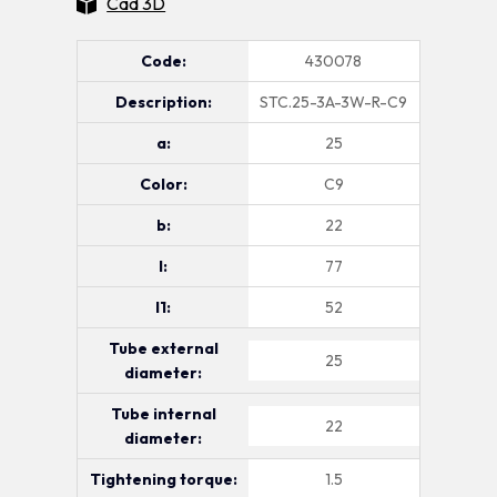
Cad 3D
Code:
430078
Description:
STC.25-3A-3W-R-C9
a:
25
Color:
C9
b:
22
l:
77
l1:
52
Tube external
25
diameter:
Tube internal
22
diameter:
Tightening torque:
1.5