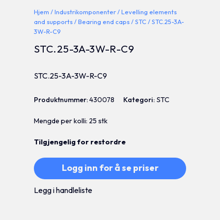
Hjem
/
Industrikomponenter
/
Levelling elements
and supports
/
Bearing end caps
/
STC
/ STC.25-3A-
3W-R-C9
STC.25-3A-3W-R-C9
STC.25-3A-3W-R-C9
Produktnummer:
430078
Kategori:
STC
Mengde per kolli: 25 stk
Tilgjengelig for restordre
Logg inn for å se priser
Legg i handleliste