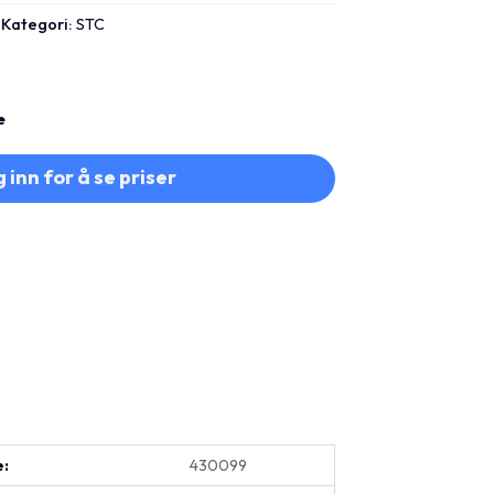
Kategori:
STC
e
 inn for å se priser
e:
430099