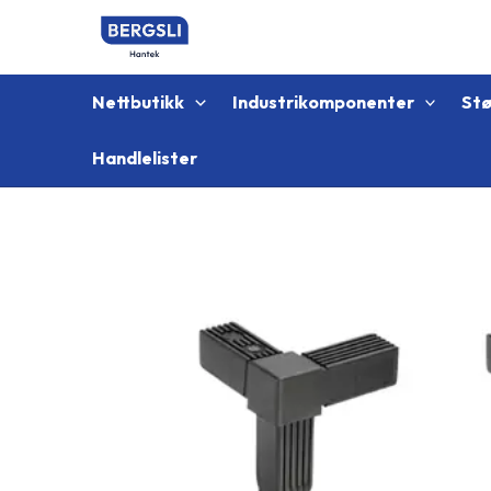
Hopp
rett
til
innholdet
Nettbutikk
Industrikomponenter
St
Handlelister