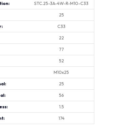
tion:
STC.25-3A-4W-R-M10-C33
25
r:
C33
22
77
52
M10x25
al:
25
al:
56
ess:
1.5
t:
174