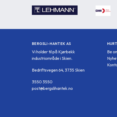
BERGSLI-HANTEK AS
HURT
Vi holder til på Kjørbekk
Be om
industriområde i Skien.
Nyhe
Konta
Bedriftsvegen 64, 3735 Skien
3550 3550
post@bergslihantek.no