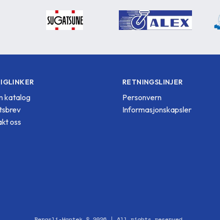
IGLINKER
RETNINGSLINJER
 katalog
Personvern
tsbrev
Informasjonskapsler
kt oss
Bergsli-Hantek © 2026 | All rights reserved.