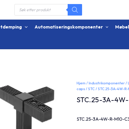
Products
search
øtdemping
Automatiseringskomponenter
Møbe
Hjem
/
Industrikomponenter
/
caps
/
STC
/ STC.25-3A-4W-R
STC.25-3A-4W
STC.25-3A-4W-R-M10-C