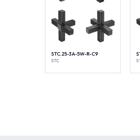
STC.25-3A-5W-R-C9
S
STC
S