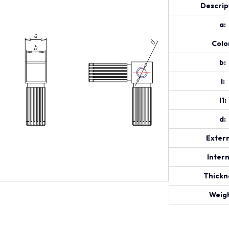
Descrip
a:
Colo
b:
l:
l1:
d:
Extern
Intern
Thickn
Weigh