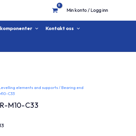
Min konto / Logg inn
lkomponenter
Kontakt oss
Levelling elements and supports
/
Bearing end
-M10-C33
-R-M10-C33
33