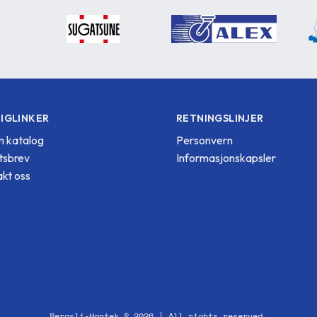
IGLINKER
RETNINGSLINJER
 katalog
Personvern
tsbrev
Informasjonskapsler
kt oss
Bergsli-Hantek © 2026 | All rights reserved.