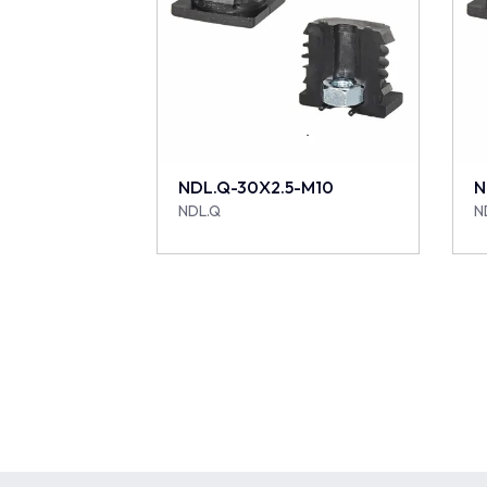
NDL.Q-30X2.5-M10
N
NDL.Q
N