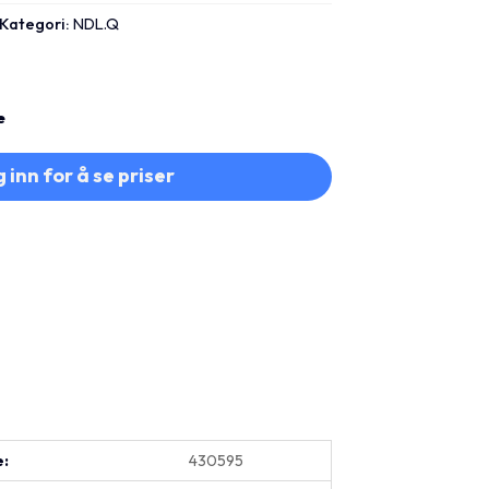
Kategori:
NDL.Q
e
 inn for å se priser
e:
430595