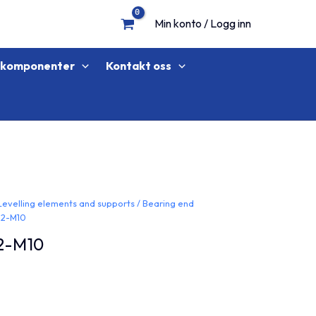
Min konto / Logg inn
lkomponenter
Kontakt oss
Levelling elements and supports
/
Bearing end
-2-M10
2-M10