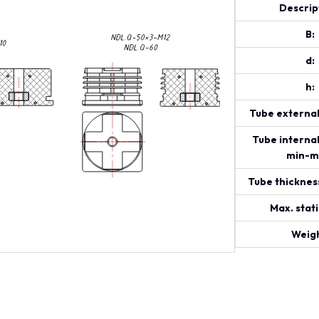
Descrip
B:
d:
h:
Tube external
Tube interna
min-m
Tube thicknes
Max. stati
Weigh