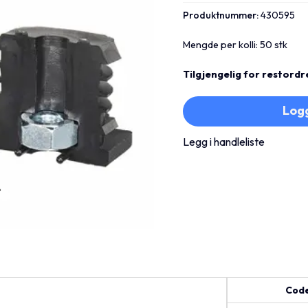
Produktnummer:
430595
Mengde per kolli: 50 stk
Tilgjengelig for restordr
Logg
Legg i handleliste
Cod