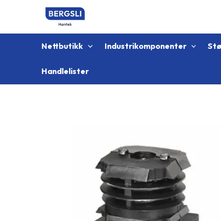
Hopp
rett
til
innholdet
Nettbutikk
Industrikomponenter
St
Handlelister