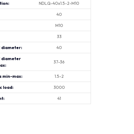
tion:
NDL.Q-40x1.5-2-M10
40
M10
33
 diameter:
40
l diameter
37-36
ax:
s min-max:
1.5-2
c load:
3000
t:
41