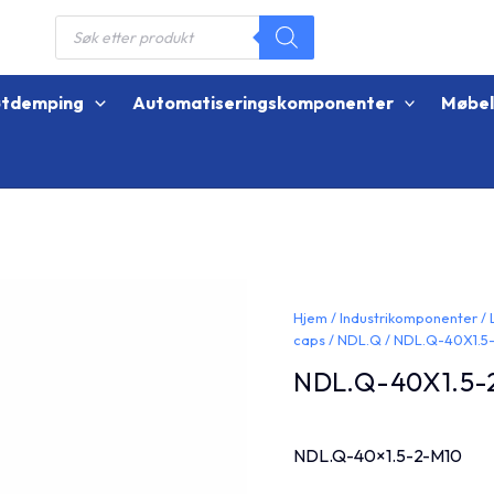
Products
search
øtdemping
Automatiseringskomponenter
Møbe
Hjem
/
Industrikomponenter
/
caps
/
NDL.Q
/ NDL.Q-40X1.5
NDL.Q-40X1.5-
NDL.Q-40×1.5-2-M10