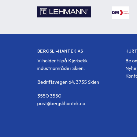
BERGSLI-HANTEK AS
HURT
Vi holder til på Kjørbekk
Be om
industriområde i Skien.
Nyhe
Konta
Bedriftsvegen 64, 3735 Skien
3550 3550
post@bergslihantek.no