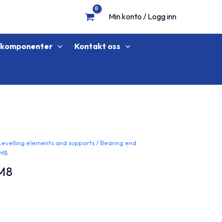
Min konto / Logg inn
lkomponenter
Kontakt oss
Levelling elements and supports
/
Bearing end
-M8
M8