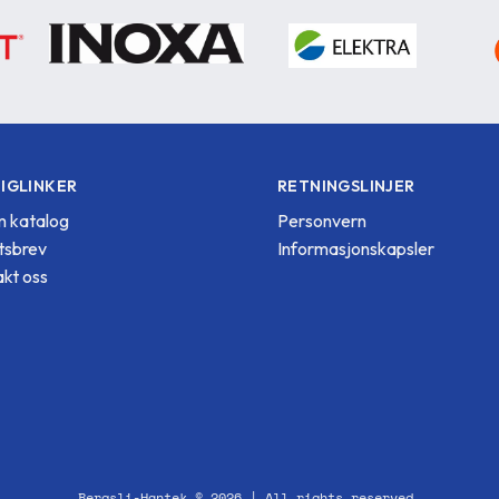
IGLINKER
RETNINGSLINJER
 katalog
Personvern
tsbrev
Informasjonskapsler
kt oss
Bergsli-Hantek © 2026 | All rights reserved.