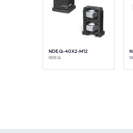
NDE.Q-40X2-M12
N
NDE.Q
N