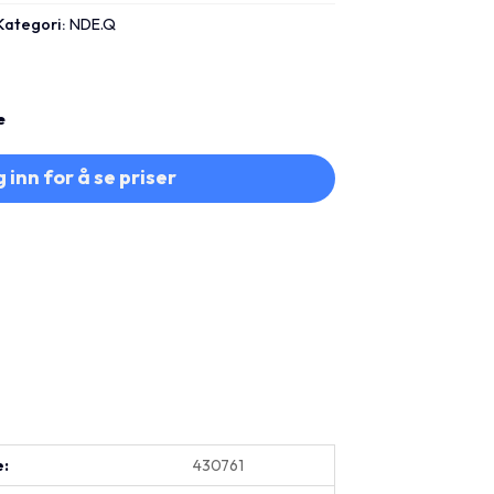
Kategori:
NDE.Q
e
 inn for å se priser
e:
430761