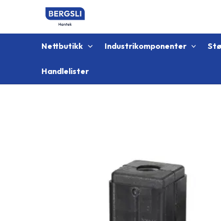
Hopp
rett
til
innholdet
Nettbutikk
Industrikomponenter
St
Handlelister