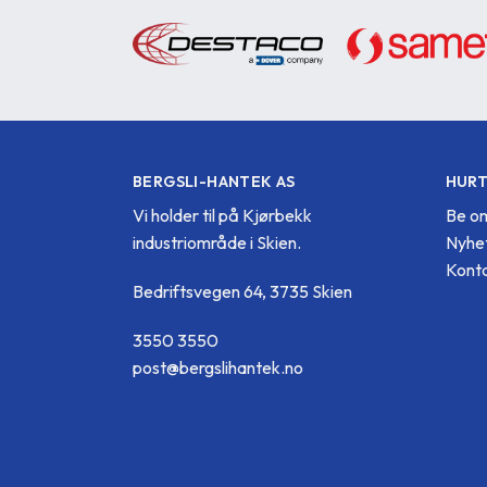
BERGSLI-HANTEK AS
HURT
Vi holder til på Kjørbekk
Be om
industriområde i Skien.
Nyhe
Konta
Bedriftsvegen 64, 3735 Skien
3550 3550
post@bergslihantek.no