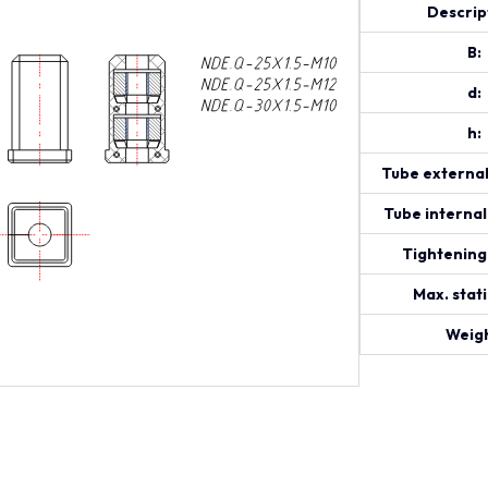
Descrip
B:
d:
h:
Tube external
Tube internal
Tightening
Max. stati
Weigh