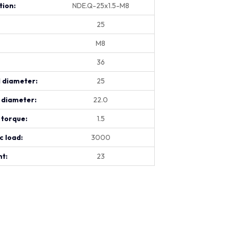
tion:
NDE.Q-25x1.5-M8
25
M8
36
 diameter:
25
 diameter:
22.0
 torque:
1.5
c load:
3000
t:
23