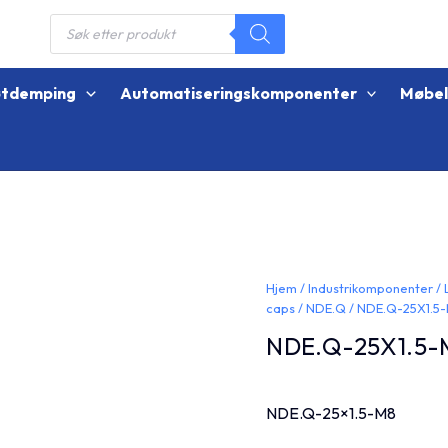
Products
search
øtdemping
Automatiseringskomponenter
Møbe
Hjem
/
Industrikomponenter
/
caps
/
NDE.Q
/ NDE.Q-25X1.5
NDE.Q-25X1.5-
NDE.Q-25×1.5-M8