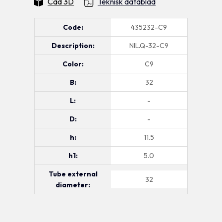
Cad 3D
Teknisk datablad
Code:
435232-C9
Description:
NIL.Q-32-C9
Color:
C9
B:
32
L:
-
D:
-
h:
11.5
h1:
5.0
Tube external
32
diameter: