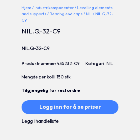
Hjem
/
Industrikomponenter
/
Levelling elements
and supports
/
Bearing end caps
/
NIL
/ NIL.Q-32-
C9
NIL.Q-32-C9
NIL.Q-32-C9
Produktnummer:
435232-C9
Kategori:
NIL
Mengde per kolli: 150 stk
Tilgjengelig for restordre
Logg inn for å se priser
Legg i handleliste