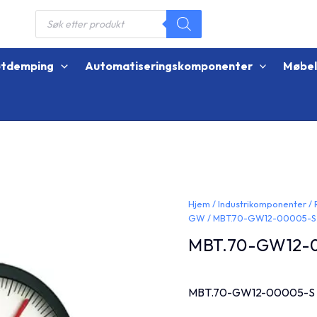
Products
search
øtdemping
Automatiseringskomponenter
Møbe
Hjem
/
Industrikomponenter
/
GW
/ MBT.70-GW12-00005-S
MBT.70-GW12-
MBT.70-GW12-00005-S