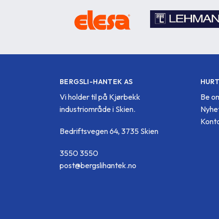
BERGSLI-HANTEK AS
HURT
Vi holder til på Kjørbekk
Be om
industriområde i Skien.
Nyhe
Konta
Bedriftsvegen 64, 3735 Skien
3550 3550
post@bergslihantek.no