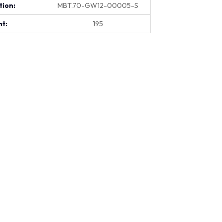
tion:
MBT.70-GW12-00005-S
t:
195