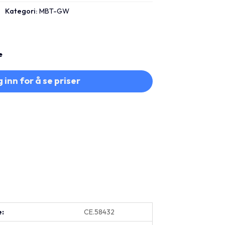
Kategori:
MBT-GW
e
 inn for å se priser
e:
CE.58432