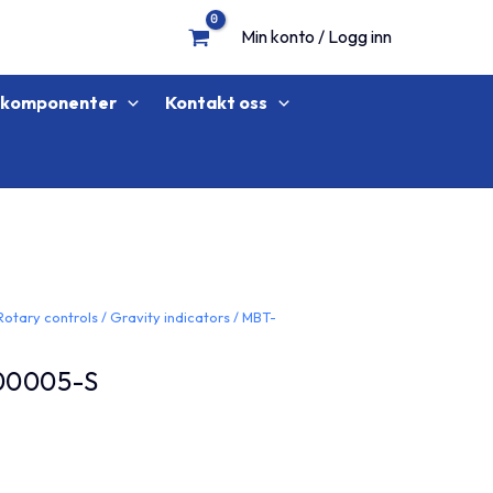
Min konto / Logg inn
lkomponenter
Kontakt oss
Rotary controls
/
Gravity indicators
/
MBT-
00005-S