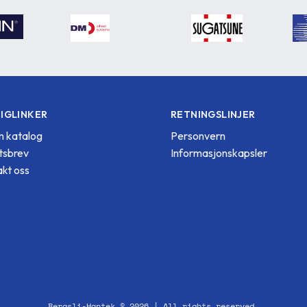
IGLINKER
RETNINGSLINJER
 katalog
Personvern
tsbrev
Informasjonskapsler
kt oss
Bergsli-Hantek © 2026 | All rights reserved.