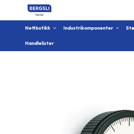
Hopp
rett
til
innholdet
Nettbutikk
Industrikomponenter
St
Handlelister