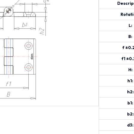
Descrip
Rotati
L:
B:
f ±0.
f1 ±0.
H:
h1:
h2:
b1:
b2:
d3: