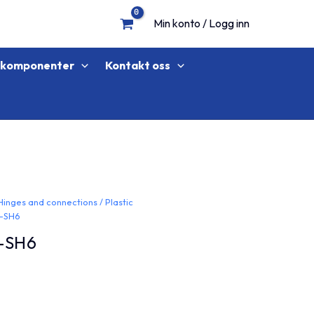
Min konto / Logg inn
lkomponenter
Kontakt oss
Hinges and connections
/
Plastic
6-SH6
-SH6