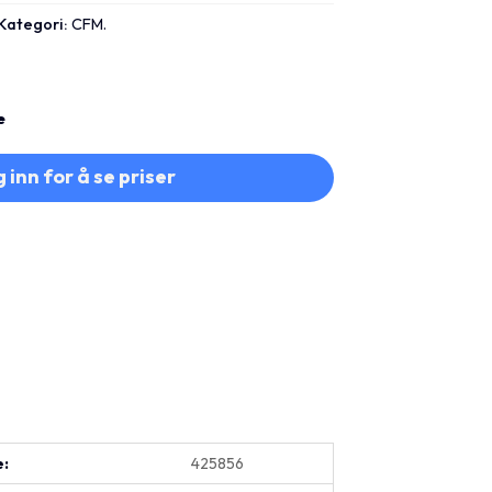
Kategori:
CFM.
e
 inn for å se priser
e:
425856