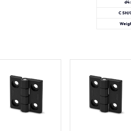
d4:
C SH/
Weigh