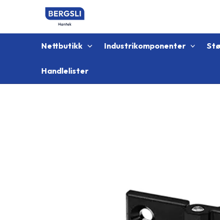
Hopp
rett
til
innholdet
Nettbutikk
Industrikomponenter
St
Handlelister