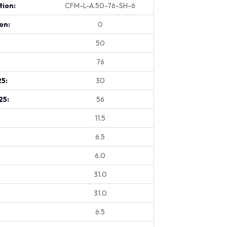
tion:
CFM-L-A.50-76-SH-6
on:
0
50
76
25:
30
25:
56
11.5
6.5
6.0
31.0
31.0
6.5