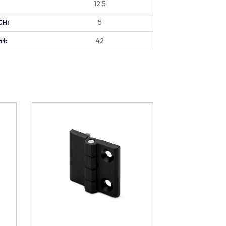
12.5
CH:
5
t:
42