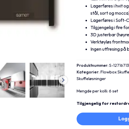
Lagerføres i hvit og
stål, sort og mocca
Lagerføres i Soft-
Tilgjengelig i fire f
3D justerbar (høyre
Verktøyløs frontmo
Ingen utfresing på
Produktnummer:
S-1271671
Kategorier:
Flowbox Skuffe
Skuffeløsninger
Mengde per kolli: 6 set
Tilgjengelig for restordr
Logg