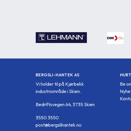
BERGSLI-HANTEK AS
HURT
Vi holder til på Kjørbekk
Be om
industriområde i Skien.
Nyhe
Konta
Bedriftsvegen 64, 3735 Skien
3550 3550
post@bergslihantek.no