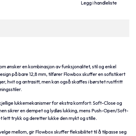
Legg i handleliste
Dokumentasjon
om ønsker en kombinasjon av funksjonalitet, stil og enkel
esign på bare 12,8 mm, tilfører Flowbox skuffer en sofistikert
ger, hvit og antrasitt, men kan også skaffes i børstet rustfritt
ingsstiler.
skjellige lukkemekanismer for ekstra komfort: Soft-Close og
en sikrer en dempet og lydløs lukking, mens Push-Open/Soft-
 lett trykk og deretter lukke den mykt og stille.
elge mellom, gir Flowbox skuffer fleksibilitet til å tilpasse seg