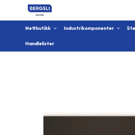
Hopp
rett
til
innholdet
Nettbutikk
Industrikomponenter
St
Handlelister