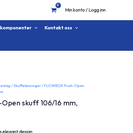
Min konto / Logg inn
lkomponenter
Kontakt oss
beslag
/
Skuffeløsninger
/ FLOWBOX Push-Open
ha
Open skuff 106/16 mm,
g elegant design