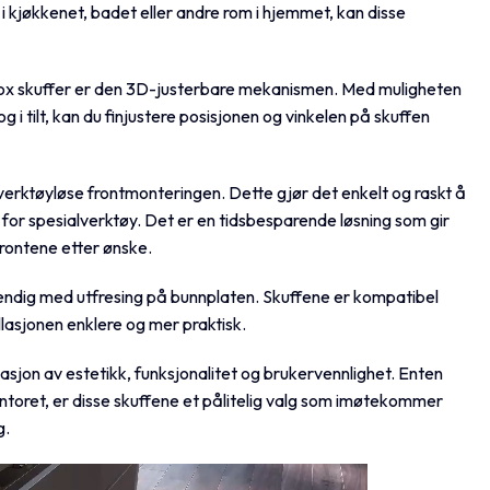
 kjøkkenet, badet eller andre rom i hjemmet, kan disse
box skuffer er den 3D-justerbare mekanismen. Med muligheten
g i tilt, kan du finjustere posisjonen og vinkelen på skuffen
verktøyløse frontmonteringen. Dette gjør det enkelt og raskt å
or spesialverktøy. Det er en tidsbesparende løsning som gir
 frontene etter ønske.
endig med utfresing på bunnplaten. Skuffene er kompatibel
lasjonen enklere og mer praktisk.
asjon av estetikk, funksjonalitet og brukervennlighet. Enten
ntoret, er disse skuffene et pålitelig valg som imøtekommer
g.