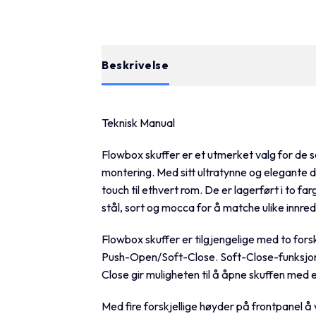
Beskrivelse
Tilleggsinformasjon
Teknisk Manual
Flowbox skuffer er et utmerket valg for de s
montering. Med sitt ultratynne og elegante d
touch til ethvert rom. De er lagerført i to far
stål, sort og mocca for å matche ulike innredn
Flowbox skuffer er tilgjengelige med to for
Push-Open/Soft-Close. Soft-Close-funksjon
Close gir muligheten til å åpne skuffen med et
Med fire forskjellige høyder på frontpanel å v