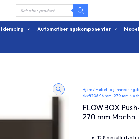
Products
search
øtdemping
Automatiseringskomponenter
Møbe
Hjem
/
Møbel- og innrednings
skuff 106/16 mm, 270 mm Moc
FLOWBOX Push-
270 mm Mocha
12,8 mm ultratynt o