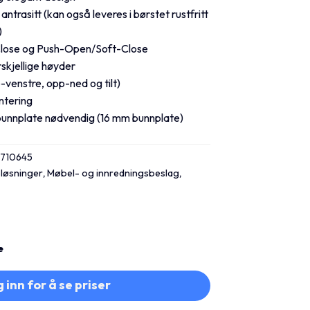
 antrasitt (kan også leveres i børstet rustfritt
)
Close og Push-Open/Soft-Close
orskjellige høyder
-venstre, opp-ned og tilt)
ntering
 bunnplate nødvendig (16 mm bunnplate)
3710645
løsninger
,
Møbel- og innredningsbeslag
,
e
 inn for å se priser