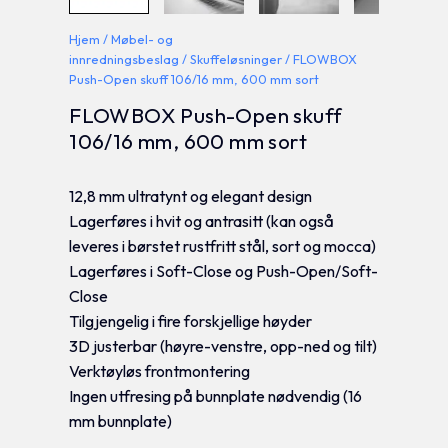
Hjem
/
Møbel- og
innredningsbeslag
/
Skuffeløsninger
/ FLOWBOX
Push-Open skuff 106/16 mm, 600 mm sort
FLOWBOX Push-Open skuff
106/16 mm, 600 mm sort
12,8 mm ultratynt og elegant design
Lagerføres i hvit og antrasitt (kan også
leveres i børstet rustfritt stål, sort og mocca)
Lagerføres i Soft-Close og Push-Open/Soft-
Close
Tilgjengelig i fire forskjellige høyder
3D justerbar (høyre-venstre, opp-ned og tilt)
Verktøyløs frontmontering
Ingen utfresing på bunnplate nødvendig (16
mm bunnplate)