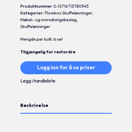
Produktnummer:
S-12716713780545
Kategorier:
Flowbox Skuffeløsninger
,
Møbel- og innredningsbeslag
,
Skuffeløsninger
Mengde per kolli: 6 set
Tilgjengelig for restordre
Logg inn for å se priser
Legg i handleliste
Beskrivelse
Tilleggsinformasjon