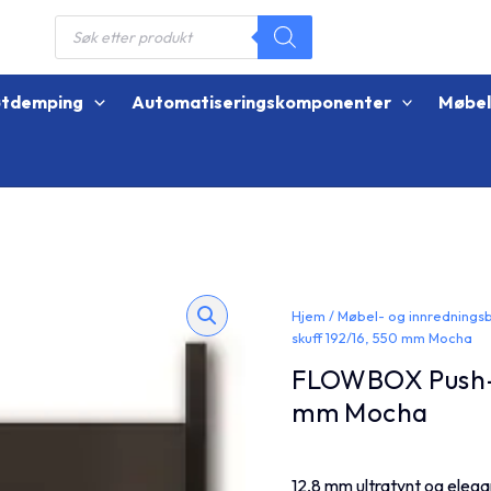
Products
search
øtdemping
Automatiseringskomponenter
Møbe
Hjem
/
Møbel- og innrednings
skuff 192/16, 550 mm Mocha
FLOWBOX Push-O
mm Mocha
12,8 mm ultratynt og elega