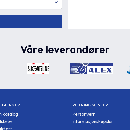
Våre leverandører
IGLINKER
RETNINGSLINJER
 katalog
Personvern
tsbrev
Informasjonskapsler
kt oss