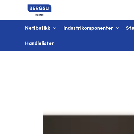
Hopp
rett
til
innholdet
Nettbutikk
Industrikomponenter
St
Handlelister