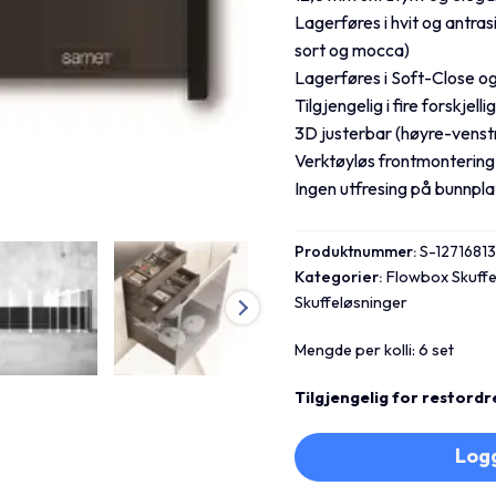
Lagerføres i hvit og antrasi
sort og mocca)
Lagerføres i Soft-Close 
Tilgjengelig i fire forskjell
3D justerbar (høyre-venstr
Verktøyløs frontmontering
Ingen utfresing på bunnpl
Produktnummer:
S-1271681
Kategorier:
Flowbox Skuffe
Skuffeløsninger
Mengde per kolli: 6 set
Tilgjengelig for restordr
Logg