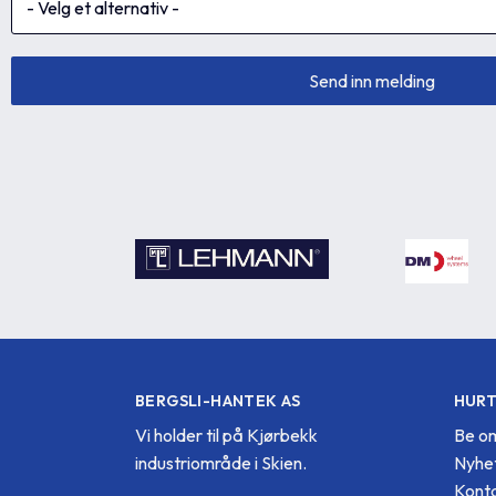
BERGSLI-HANTEK AS
HURT
Vi holder til på Kjørbekk
Be om
industriområde i Skien.
Nyhe
Konta