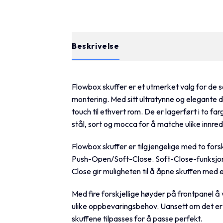
Beskrivelse
Tilleggsinformasjon
Flowbox skuffer er et utmerket valg for de s
montering. Med sitt ultratynne og elegante d
touch til ethvert rom. De er lagerført i to far
stål, sort og mocca for å matche ulike innredn
Flowbox skuffer er tilgjengelige med to for
Push-Open/Soft-Close. Soft-Close-funksjon
Close gir muligheten til å åpne skuffen med et
Med fire forskjellige høyder på frontpanel å v
ulike oppbevaringsbehov. Uansett om det er i
skuffene tilpasses for å passe perfekt.