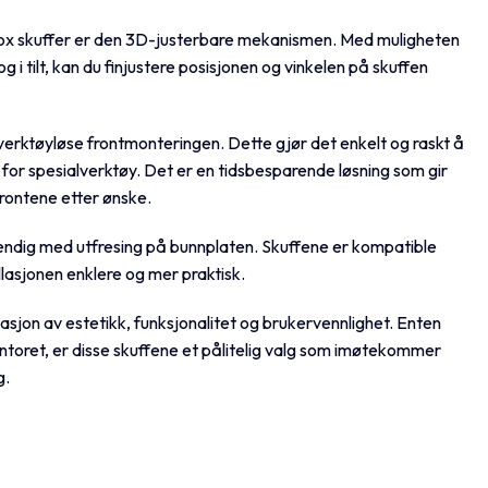
box skuffer er den 3D-justerbare mekanismen. Med muligheten
g i tilt, kan du finjustere posisjonen og vinkelen på skuffen
verktøyløse frontmonteringen. Dette gjør det enkelt og raskt å
or spesialverktøy. Det er en tidsbesparende løsning som gir
 frontene etter ønske.
endig med utfresing på bunnplaten. Skuffene er kompatible
lasjonen enklere og mer praktisk.
asjon av estetikk, funksjonalitet og brukervennlighet. Enten
ntoret, er disse skuffene et pålitelig valg som imøtekommer
g.