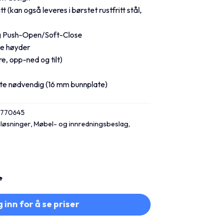
tt (kan også leveres i børstet rustfritt stål,
og Push-Open/Soft-Close
ige høyder
e, opp-ned og tilt)
ate nødvendig (16 mm bunnplate)
3770645
løsninger
,
Møbel- og innredningsbeslag
,
e
 inn for å se priser