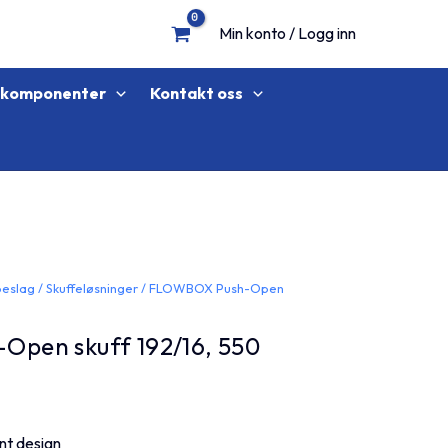
Min konto / Logg inn
lkomponenter
Kontakt oss
beslag
/
Skuffeløsninger
/ FLOWBOX Push-Open
pen skuff 192/16, 550
nt design