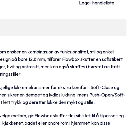
Legg i handleliste
om ønsker en kombinasjon av funksjonalitet, stil og enkel
esign på bare 12,8 mm, tilfører Flowbox skuffer en sofistikert
ger, hvit og antrasitt, men kan også skaffes i børstet rustfritt
ingsstiler.
skjellige lukkemekanismer for ekstra komfort: Soft-Close og
en sikrer en dempet og lydløs lukking, mens Push-Open/Soft-
 lett trykk og deretter lukke den mykt og stille.
elge mellom, gir Flowbox skuffer fleksibilitet til å tilpasse seg
 kjøkkenet, badet eller andre rom i hjemmet, kan disse