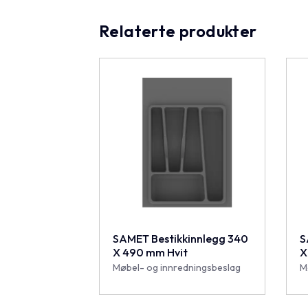
Relaterte produkter
SAMET Bestikkinnlegg 340
S
X 490 mm Hvit
X
Møbel- og innredningsbeslag
M