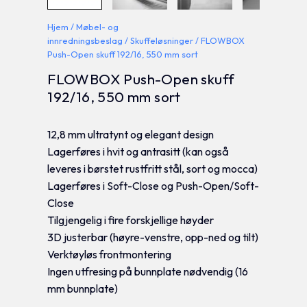
Hjem
/
Møbel- og
innredningsbeslag
/
Skuffeløsninger
/ FLOWBOX
Push-Open skuff 192/16, 550 mm sort
FLOWBOX Push-Open skuff
192/16, 550 mm sort
12,8 mm ultratynt og elegant design
Lagerføres i hvit og antrasitt (kan også
leveres i børstet rustfritt stål, sort og mocca)
Lagerføres i Soft-Close og Push-Open/Soft-
Close
Tilgjengelig i fire forskjellige høyder
3D justerbar (høyre-venstre, opp-ned og tilt)
Verktøyløs frontmontering
Ingen utfresing på bunnplate nødvendig (16
mm bunnplate)