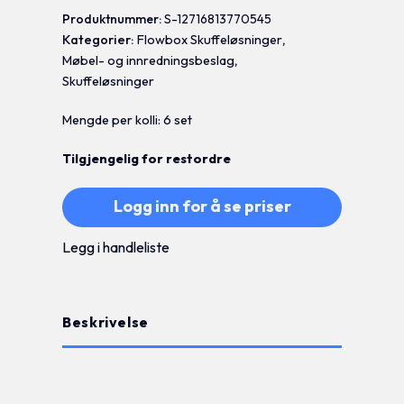
Produktnummer:
S-12716813770545
Kategorier:
Flowbox Skuffeløsninger
,
Møbel- og innredningsbeslag
,
Skuffeløsninger
Mengde per kolli: 6 set
Tilgjengelig for restordre
Logg inn for å se priser
Legg i handleliste
Beskrivelse
Tilleggsinformasjon