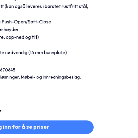
tt (kan også leveres i børstet rustfritt stål,
og Push-Open/Soft-Close
ige høyder
e, opp-ned og tilt)
ate nødvendig (16 mm bunnplate)
3670645
løsninger
,
Møbel- og innredningsbeslag
,
e
 inn for å se priser