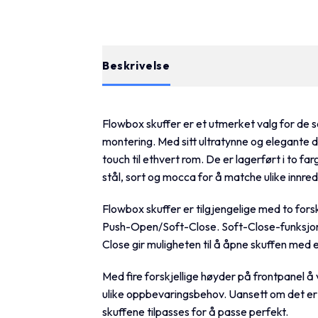
Beskrivelse
Tilleggsinformasjon
Flowbox skuffer er et utmerket valg for de s
montering. Med sitt ultratynne og elegante d
touch til ethvert rom. De er lagerført i to far
stål, sort og mocca for å matche ulike innredn
Flowbox skuffer er tilgjengelige med to for
Push-Open/Soft-Close. Soft-Close-funksjon
Close gir muligheten til å åpne skuffen med et
Med fire forskjellige høyder på frontpanel å v
ulike oppbevaringsbehov. Uansett om det er i
skuffene tilpasses for å passe perfekt.