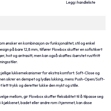
Legg i handleliste
om ønsker en kombinasjon av funksjonalitet, stil og enkel
esign på bare 12,8 mm, tilfører Flowbox skuffer en sofistikert
ger, hvit og antrasitt, men kan også skaffes i børstet rustfritt
ingsstiler.
skjellige lukkemekanismer for ekstra komfort: Soft-Close og
en sikrer en dempet og lydløs lukking, mens Push-Open/Soft-
 lett trykk og deretter lukke den mykt og stille.
elge mellom, gir Flowbox skuffer fleksibilitet til å tilpasse seg
 kjøkkenet, badet eller andre rom i hjemmet, kan disse