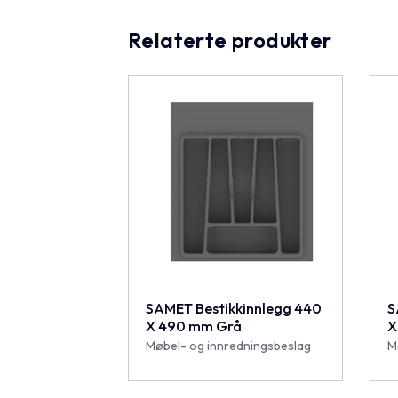
Relaterte produkter
SAMET Bestikkinnlegg 440
S
X 490 mm Grå
X
Møbel- og innredningsbeslag
M