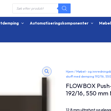
Products
search
øtdemping
Automatiseringskomponenter
Møbe
Hjem
/
Møbel- og innrednings
skuff med demping 192/16, 5
FLOWBOX Push-
192/16, 550 mm
12,8 mm ultratynt og elega