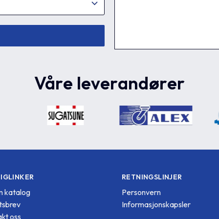
Våre leverandører
IGLINKER
RETNINGSLINJER
 katalog
Personvern
tsbrev
Informasjonskapsler
kt oss