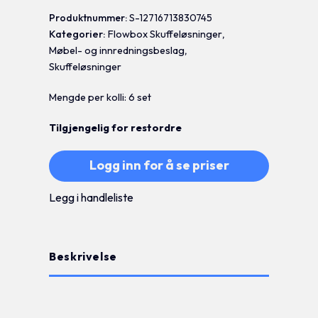
Produktnummer:
S-12716713830745
Kategorier:
Flowbox Skuffeløsninger
,
Møbel- og innredningsbeslag
,
Skuffeløsninger
Mengde per kolli: 6 set
Tilgjengelig for restordre
Logg inn for å se priser
Legg i handleliste
Beskrivelse
Tilleggsinformasjon