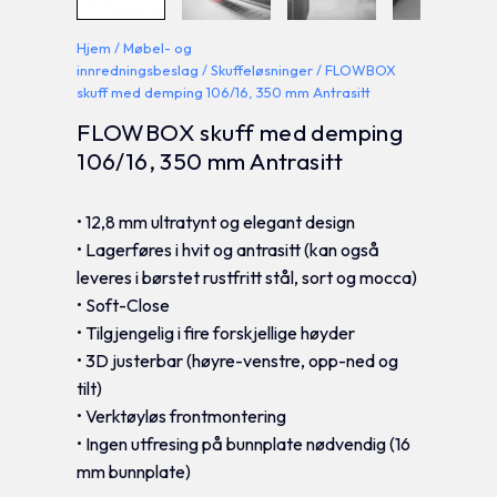
Hjem
/
Møbel- og
innredningsbeslag
/
Skuffeløsninger
/ FLOWBOX
skuff med demping 106/16, 350 mm Antrasitt
FLOWBOX skuff med demping
106/16, 350 mm Antrasitt
• 12,8 mm ultratynt og elegant design
• Lagerføres i hvit og antrasitt (kan også
leveres i børstet rustfritt stål, sort og mocca)
• Soft-Close
• Tilgjengelig i fire forskjellige høyder
• 3D justerbar (høyre-venstre, opp-ned og
tilt)
• Verktøyløs frontmontering
• Ingen utfresing på bunnplate nødvendig (16
mm bunnplate)