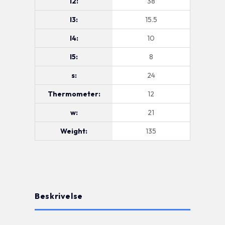
l2:
38
l3:
15.5
l4:
10
l5:
8
s:
24
Thermometer:
12
w:
21
Weight:
135
Beskrivelse