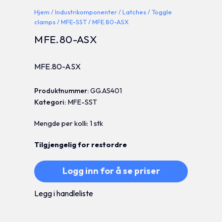
Hjem
/
Industrikomponenter
/
Latches
/
Toggle
clamps
/
MFE-SST
/ MFE.80-ASX
MFE.80-ASX
MFE.80-ASX
Produktnummer:
GG.AS401
Kategori:
MFE-SST
Mengde per kolli: 1 stk
Tilgjengelig for restordre
Logg inn for å se priser
Legg i handleliste