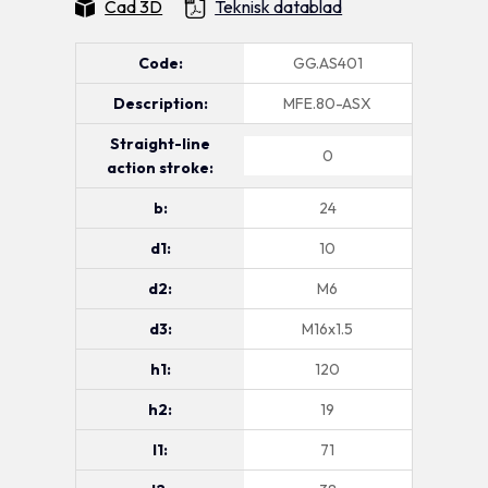
Cad 3D
Teknisk datablad
Code:
GG.AS401
Description:
MFE.80-ASX
Straight-line
0
action stroke:
b:
24
d1:
10
d2:
M6
d3:
M16x1.5
h1:
120
h2:
19
l1:
71