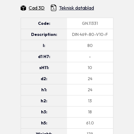
Cad 3D
Teknisk datablad
Code:
GN.11331
Description:
DIN 469-80-V10-F
l:
80
d1 H7:
-
sH11:
10
d2:
24
h1:
24
h2:
13
h3:
18
h5:
61.0
Weight:
179