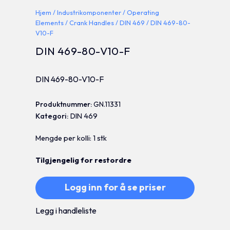
Hjem
/
Industrikomponenter
/
Operating
Elements
/
Crank Handles
/
DIN 469
/ DIN 469-80-
V10-F
DIN 469-80-V10-F
DIN 469-80-V10-F
Produktnummer:
GN.11331
Kategori:
DIN 469
Mengde per kolli: 1 stk
Tilgjengelig for restordre
Logg inn for å se priser
Legg i handleliste