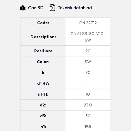
Cad 3D
Teknisk datablad
Code:
GN.22712
GN 472.3-80-V10-
Description:
SW
Position:
90
Color:
SW
I:
80
d1 H7:
-
s H11:
10
d2:
23.0
d3:
30
h1:
19.5