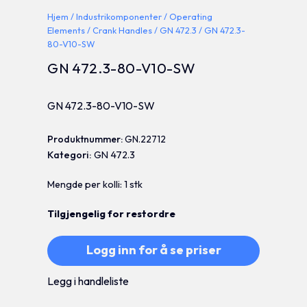
Hjem
/
Industrikomponenter
/
Operating
Elements
/
Crank Handles
/
GN 472.3
/ GN 472.3-
80-V10-SW
GN 472.3-80-V10-SW
GN 472.3-80-V10-SW
Produktnummer:
GN.22712
Kategori:
GN 472.3
Mengde per kolli: 1 stk
Tilgjengelig for restordre
Logg inn for å se priser
Legg i handleliste