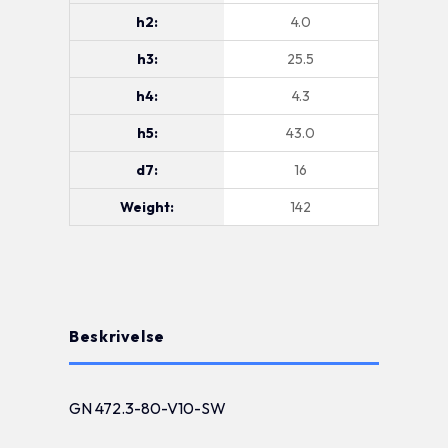
h2:
4.0
h3:
25.5
h4:
4.3
h5:
43.0
d7:
16
Weight:
142
Beskrivelse
GN 472.3-80-V10-SW