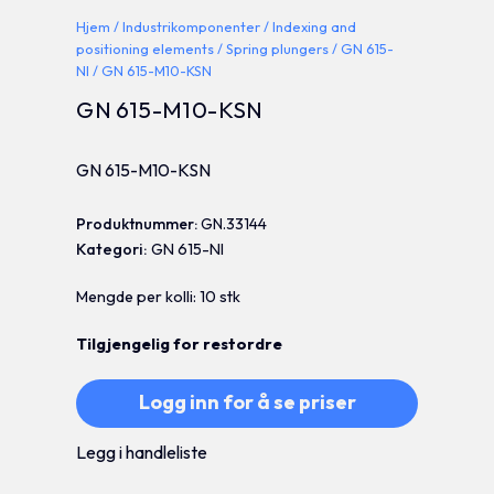
Hjem
/
Industrikomponenter
/
Indexing and
positioning elements
/
Spring plungers
/
GN 615-
NI
/ GN 615-M10-KSN
GN 615-M10-KSN
GN 615-M10-KSN
Produktnummer:
GN.33144
Kategori:
GN 615-NI
Mengde per kolli: 10 stk
Tilgjengelig for restordre
Logg inn for å se priser
Legg i handleliste