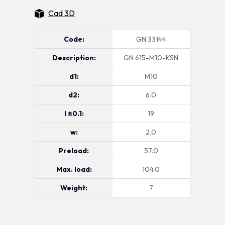
Cad 3D
Code:
GN.33144
Description:
GN 615-M10-KSN
d1:
M10
d2:
6.0
l ±0.1:
19
w:
2.0
Preload:
57.0
Max. load:
104.0
Weight:
7