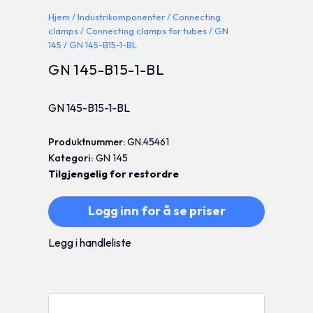
Hjem
/
Industrikomponenter
/
Connecting
clamps
/
Connecting clamps for tubes
/
GN
145
/ GN 145-B15-1-BL
GN 145-B15-1-BL
GN 145-B15-1-BL
Produktnummer:
GN.45461
Kategori:
GN 145
Tilgjengelig for restordre
Logg inn for å se priser
Legg i handleliste