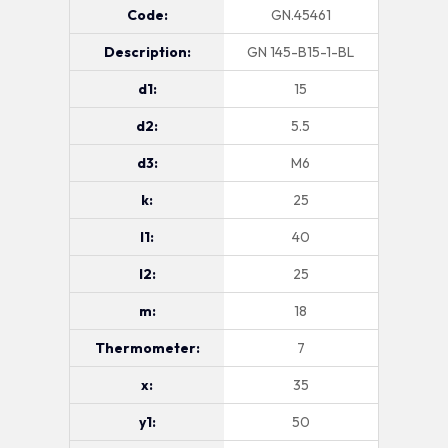
Code:
GN.45461
Description:
GN 145-B15-1-BL
d1:
15
d2:
5.5
d3:
M6
k:
25
l1:
40
l2:
25
m:
18
Thermometer:
7
x:
35
y1:
50