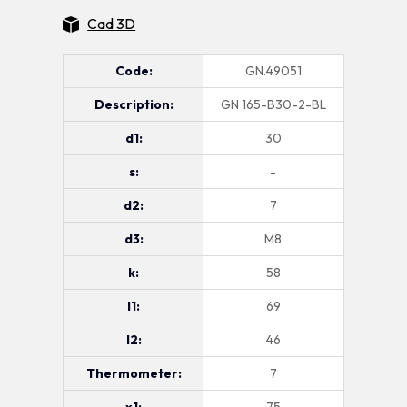
Cad 3D
Code:
GN.49051
Description:
GN 165-B30-2-BL
d1:
30
s:
-
d2:
7
d3:
M8
k:
58
l1:
69
l2:
46
Thermometer:
7
x1:
75