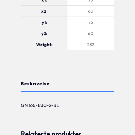
x2:
60
y1:
75
y2:
60
Weight:
282
Beskrivelse
GN 165-B30-2-BL
Relaterte produkter