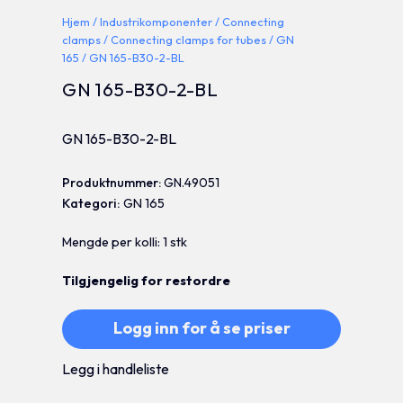
Hjem
/
Industrikomponenter
/
Connecting
clamps
/
Connecting clamps for tubes
/
GN
165
/ GN 165-B30-2-BL
GN 165-B30-2-BL
GN 165-B30-2-BL
Produktnummer:
GN.49051
Kategori:
GN 165
Mengde per kolli: 1 stk
Tilgjengelig for restordre
Logg inn for å se priser
Legg i handleliste