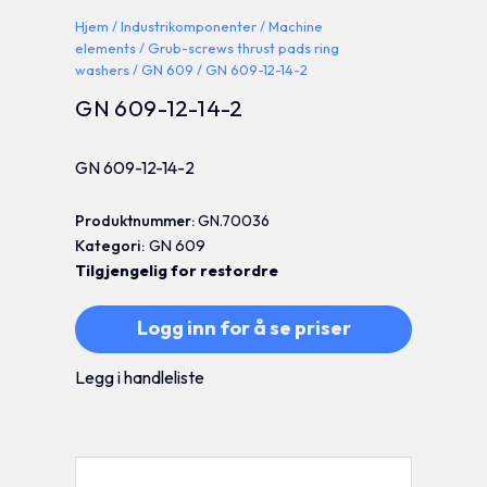
Hjem
/
Industrikomponenter
/
Machine
elements
/
Grub-screws thrust pads ring
washers
/
GN 609
/ GN 609-12-14-2
GN 609-12-14-2
GN 609-12-14-2
Produktnummer:
GN.70036
Kategori:
GN 609
Tilgjengelig for restordre
Logg inn for å se priser
Legg i handleliste