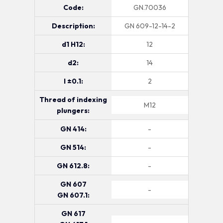
Code:
GN.70036
Description:
GN 609-12-14-2
d1 H12:
12
d2:
14
l ±0.1:
2
Thread of indexing
M12
plungers:
GN 414:
-
GN 514:
-
GN 612.8:
-
GN 607
-
GN 607.1:
GN 617