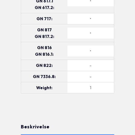
GN 617.1
•
GN 617.2:
GN 717:
•
GN 817
•
GN 817.2:
GN 816
•
GN 816.1:
GN 822:
-
GN 7336.8:
-
Weight:
1
Beskrivelse