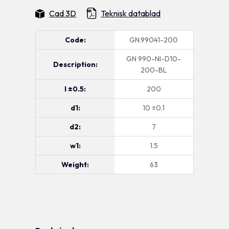
Cad 3D
Teknisk datablad
Code:
GN.99041-200
GN 990-NI-D10-
Description:
200-BL
l ±0.5:
200
d1:
10 ±0.1
d2:
7
w1:
1.5
Weight:
63