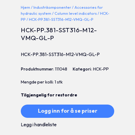
Hjem
/
Industrikomponenter
/
Accessories for
hydraulic system
/
Column level indicators
/
HCK-
PP
/ HCK-PP.381-SST316-M12-VMQ-GL-P
HCK-PP.381-SST316-M12-
VMQ-GL-P
HCK-PP.381-SST316-M12-VMQ-GL-P
Produktnummer:
111048
Kategori:
HCK-PP
Mengde per kolli: 1 stk
Tilgjengelig for restordre
Logg inn for å se priser
Legg i handleliste