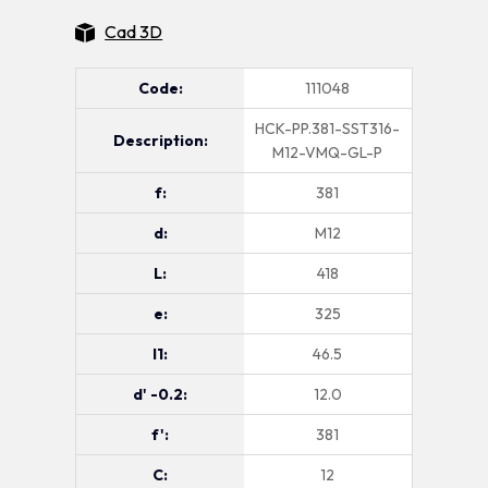
Cad 3D
Code:
111048
HCK-PP.381-SST316-
Description:
M12-VMQ-GL-P
f:
381
d:
M12
L:
418
e:
325
l1:
46.5
d' -0.2:
12.0
f':
381
C:
12