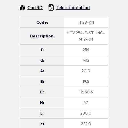
Cad 3D
Teknisk datablad
Code:
11128-KN
HCV.254-E-STL-NC-
Description:
M12-KN
f:
254
d:
M12
A:
20.0
B:
19.5
C:
12, 30.5
H:
47
L:
280.0
e:
224.0