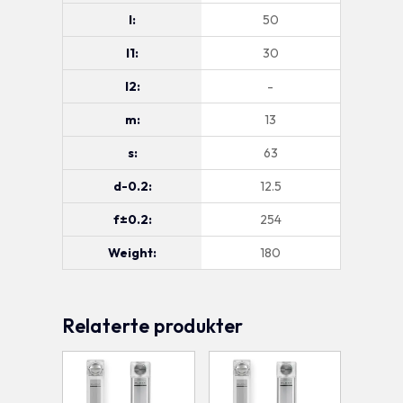
l:
50
l1:
30
l2:
-
m:
13
s:
63
d-0.2:
12.5
f±0.2:
254
Weight:
180
Relaterte produkter