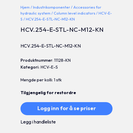
Hjem
/
Industrikomponenter
/
Accessories for
hydraulic system
/
Column level indicators
/
HCV-E-
S
/ HCV.254-E-STL-NC-M12-KN
HCV.254-E-STL-NC-M12-KN
HCV.254-E-STL-NC-M12-KN
Produktnummer:
11128-KN
Kategori:
HCV-E-S
Mengde per kolli: 1 stk
Tilgjengelig for restordre
Logg inn for å se priser
Legg i handleliste