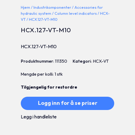
Hjem
/
Industrikomponenter
/
Accessories for
hydraulic system
/
Column level indicators
/
HCX-
VT
/ HCX.127-VT-M10
HCX.127-VT-M10
HCX.127-VT-M10
Produktnummer:
111350
Kategori:
HCX-VT
Mengde per kolli: 1 stk
Tilgjengelig for restordre
Logg inn for å se priser
Legg i handleliste