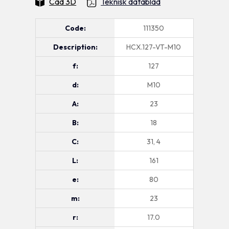
Cad 3D
Teknisk datablad
Code:
111350
Description:
HCX.127-VT-M10
f:
127
d:
M10
A:
23
B:
18
C:
31, 4
L:
161
e:
80
m:
23
r:
17.0