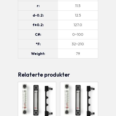
r:
11.5
d-0.2:
12.5
f±0.2:
127.0
C#:
0÷100
°F:
32÷210
Weight:
79
Relaterte produkter