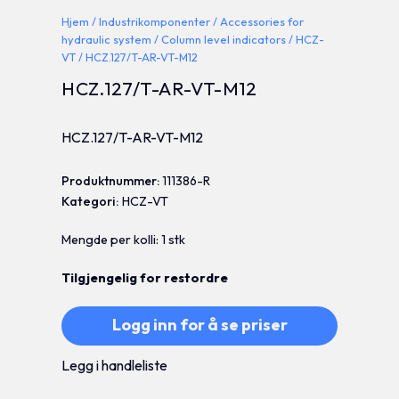
Hjem
/
Industrikomponenter
/
Accessories for
hydraulic system
/
Column level indicators
/
HCZ-
VT
/ HCZ.127/T-AR-VT-M12
HCZ.127/T-AR-VT-M12
HCZ.127/T-AR-VT-M12
Produktnummer:
111386-R
Kategori:
HCZ-VT
Mengde per kolli: 1 stk
Tilgjengelig for restordre
Logg inn for å se priser
Legg i handleliste