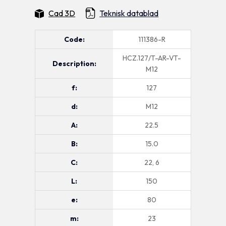
Cad 3D
Teknisk datablad
Code:
111386-R
HCZ.127/T-AR-VT-
Description:
M12
f:
127
d:
M12
A:
22.5
B:
15.0
C:
22, 6
L:
150
e:
80
m:
23