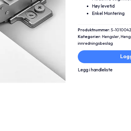
Høy levetid
Enkel Montering
Produktnummer:
S-101004
Kategorier:
Hengsler
,
Heng
innredningsbeslag
Logg
Legg i handleliste