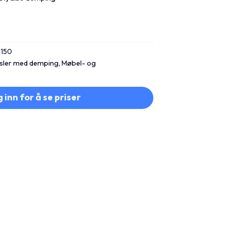
2150
sler med demping
,
Møbel- og
 inn for å se priser