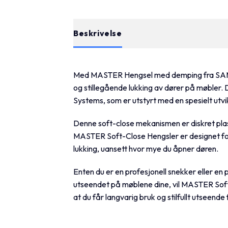
Beskrivelse
Tilleggsinformasjon
Med MASTER Hengsel med demping fra SAMET f
og stillegående lukking av dører på møbler.
Systems, som er utstyrt med en spesielt utv
Denne soft-close mekanismen er diskret plass
MASTER Soft-Close Hengsler er designet for 
lukking, uansett hvor mye du åpner døren.
Enten du er en profesjonell snekker eller en
utseendet på møblene dine, vil MASTER Soft-C
at du får langvarig bruk og stilfullt utseende