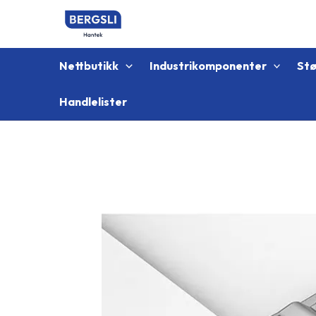
Hopp
rett
til
innholdet
Nettbutikk
Industrikomponenter
St
Handlelister