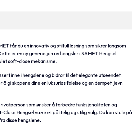
år du en innovativ og stilfull løsning som sikrer langsom
 Dette er en ny generasjon av hengsler i SAMET Hengsel
iklet soft-close mekanisme.
ert inne i hengslene og bidrar til det elegante utseendet.
å gi skapene dine en luksuriøs følelse og en dempet, jevn
 privatperson som ønsker å forbedre funksjonaliteten og
lose Hengsel være et pålitelig og stilig valg. Du kan stole på
 fra disse hengslene.