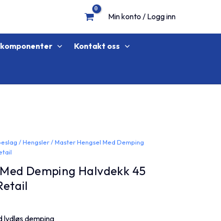
Min konto / Logg inn
lkomponenter
Kontakt oss
beslag
/
Hengsler
/ Master Hengsel Med Demping
tail
 Med Demping Halvdekk 45
etail
 lydløs demping