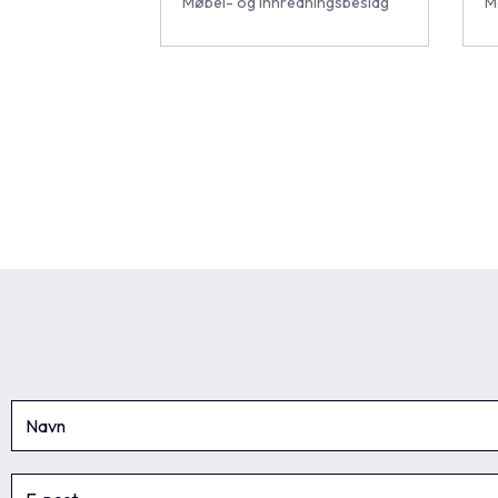
Møbel- og innredningsbeslag
M