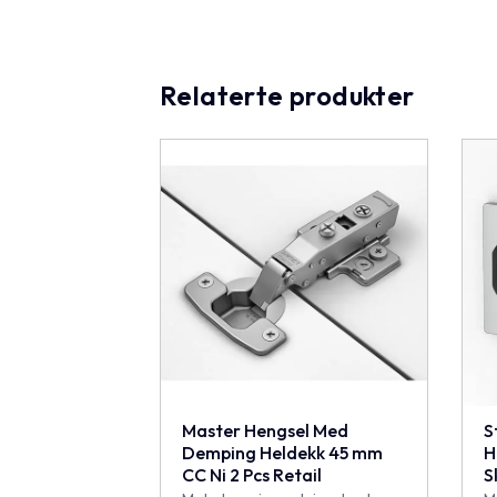
Relaterte produkter
Master Hengsel Med
S
Demping Heldekk 45 mm
H
CC Ni 2 Pcs Retail
S