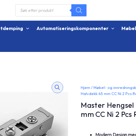
Products
search
øtdemping
Automatiseringskomponenter
Møbe
Hjem
/
Møbel- og innrednings
Halvdekk 45 mm CC Ni 2 Pcs Re
Master Hengsel
mm CC Ni 2 Pcs R
Modern Design med