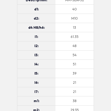
Description:
MM-SBA-32
d1:
40
d2:
M10
d4 H8/h6:
13
l1:
61.35
l2:
48
l3:
54
l4:
51
l5:
39
l6:
21
l7:
21
m1:
38
m2:
29.35