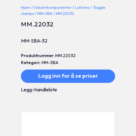
Hjem
/
Industrikomponenter
/
Latches
/
Toggle
clamps
/
MM-SBA
/ MM.22032
MM.22032
MM-SBA-32
Produktnummer:
MM.22032
Kategori:
MM-SBA
Logg inn for å se priser
Legg i handleliste