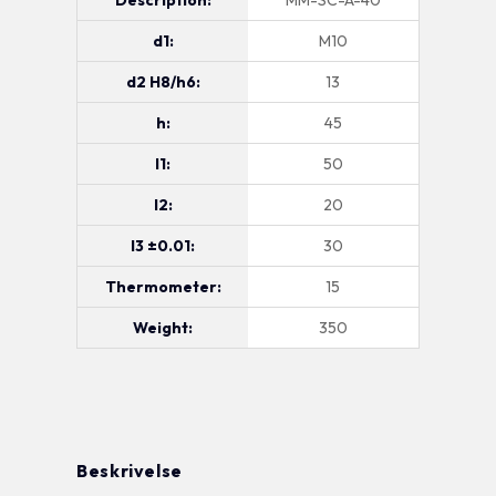
Description:
MM-SC-A-40
d1:
M10
d2 H8/h6:
13
h:
45
l1:
50
l2:
20
l3 ±0.01:
30
Thermometer:
15
Weight:
350
Beskrivelse