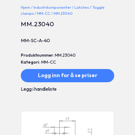
Hjem
/
Industrikomponenter
/
Latches
/
Toggle
clamps
/
MM-CC
/ MM.23040
MM.23040
MM-SC-A-40
Produktnummer:
MM.23040
Kategori:
MM-CC
Logg inn for å se priser
Legg i handleliste