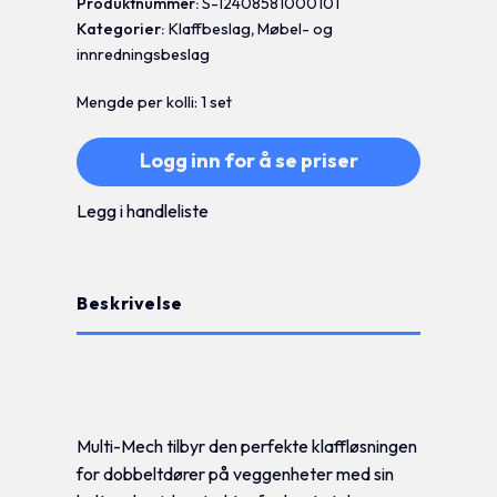
Produktnummer:
S-12408581000101
Kategorier:
Klaffbeslag
,
Møbel- og
innredningsbeslag
Mengde per kolli: 1 set
Logg inn for å se priser
Legg i handleliste
Beskrivelse
Tilleggsinformasjon
Multi-Mech tilbyr den perfekte klaffløsningen
for dobbeltdører på veggenheter med sin