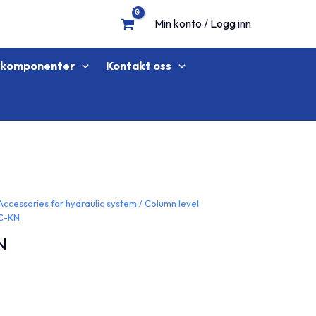
Min konto / Logg inn
lkomponenter
Kontakt oss
Accessories for hydraulic system
/
Column level
C-KN
N