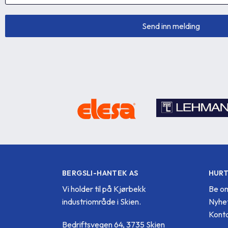
BERGSLI-HANTEK AS
HURT
Vi holder til på Kjørbekk
Be om
industriområde i Skien.
Nyhe
Konta
Bedriftsvegen 64, 3735 Skien