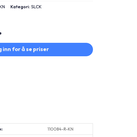
-KN
Kategori:
SLCK
e
 inn for å se priser
e:
110084-R-KN