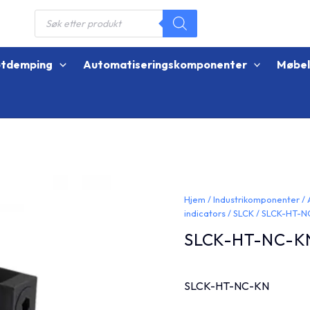
Products
search
øtdemping
Automatiseringskomponenter
Møbe
Hjem
/
Industrikomponenter
/
indicators
/
SLCK
/ SLCK-HT-N
SLCK-HT-NC-K
SLCK-HT-NC-KN