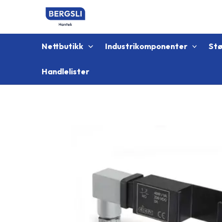
Hopp
rett
til
innholdet
Nettbutikk
Industrikomponenter
St
Handlelister