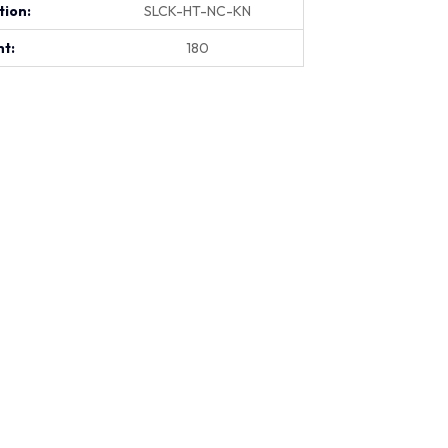
tion:
SLCK-HT-NC-KN
t:
180