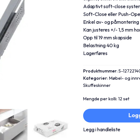
Adaptivt soft-close system
Soft-Close eller Push-Op
Enkel av- og påmontering 
Kan justeres +/- 1,5 mm ho
Opp til 19 mm skapside
Belastning 40 kg
Lagerføres
Produktnummer:
S-1272214
Kategorier:
Møbel- og inn
Skuffeskinner
Mengde per kolli: 12 set
Logg
Legg i handleliste