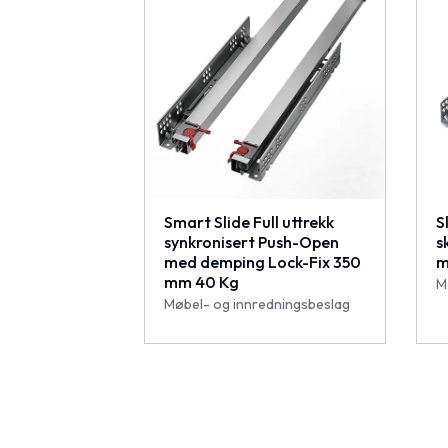
Smart Slide Full uttrekk
S
synkronisert Push-Open
s
med demping Lock-Fix 350
m
mm 40 Kg
M
Møbel- og innredningsbeslag