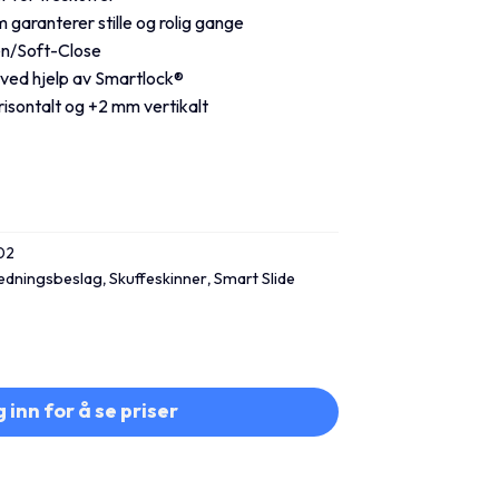
 garanterer stille og rolig gange
en/Soft-Close
ved hjelp av Smartlock®
risontalt og +2 mm vertikalt
02
redningsbeslag
,
Skuffeskinner
,
Smart Slide
 inn for å se priser