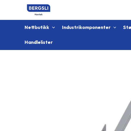
Hopp
rett
til
innholdet
Nettbutikk
Industrikomponenter
St
Handlelister