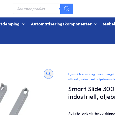
Products
search
øtdemping
Automatiseringskomponenter
Møbe
Hjem
/
Møbel- og innrednings
uttrekk, industriell, oljebrems P
Smart Slide 300
industriell, olje
Skjulte, enkel utrekk skinn