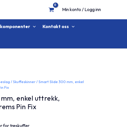
Min konto / Logg inn
lkomponenter
Kontakt oss
beslag
/
Skuffeskinner
/ Smart Slide 300 mm, enkel
in Fix
 mm, enkel uttrekk,
brems Pin Fix
er for treskuffer