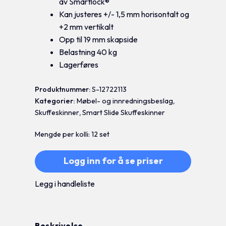
av Smartlock®
Kan justeres +/- 1,5 mm horisontalt og
+2 mm vertikalt
Opp til 19 mm skapside
Belastning 40 kg
Lagerføres
Produktnummer:
S-12722113
Kategorier:
Møbel- og innredningsbeslag
,
Skuffeskinner
,
Smart Slide Skuffeskinner
Mengde per kolli: 12 set
Logg inn for å se priser
Legg i handleliste
Beskrivelse