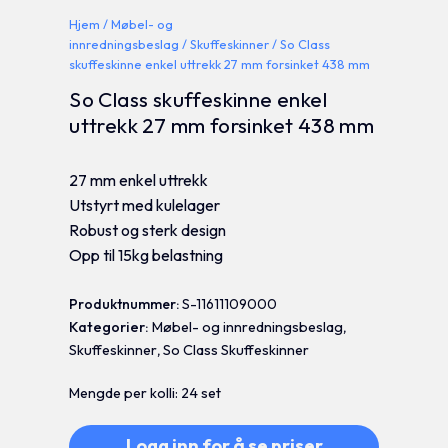
Hjem
/
Møbel- og
innredningsbeslag
/
Skuffeskinner
/ So Class
skuffeskinne enkel uttrekk 27 mm forsinket 438 mm
So Class skuffeskinne enkel
uttrekk 27 mm forsinket 438 mm
27 mm enkel uttrekk
Utstyrt med kulelager
Robust og sterk design
Opp til 15kg belastning
Produktnummer:
S-11611109000
Kategorier:
Møbel- og innredningsbeslag
,
Skuffeskinner
,
So Class Skuffeskinner
Mengde per kolli: 24 set
Logg inn for å se priser