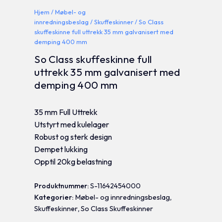
Hjem
/
Møbel- og
innredningsbeslag
/
Skuffeskinner
/ So Class
skuffeskinne full uttrekk 35 mm galvanisert med
demping 400 mm
So Class skuffeskinne full
uttrekk 35 mm galvanisert med
demping 400 mm
35 mm Full Uttrekk
Utstyrt med kulelager
Robust og sterk design
Dempet lukking
Opptil 20kg belastning
Produktnummer:
S-11642454000
Kategorier:
Møbel- og innredningsbeslag
,
Skuffeskinner
,
So Class Skuffeskinner