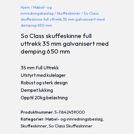
Hjem
/
Møbel- og
innredningsbeslag
/
Skuffeskinner
/ So Class
skuffeskinne full uttrekk 35 mm galvanisert med
demping 650 mm
So Class skuffeskinne full
uttrekk 35 mm galvanisert med
demping 650 mm
35 mm Full Uttrekk
Utstyrt med kulelager
Robust og sterk design
Dempet lukking
Opptil 20kg belastning
Produktnummer:
S-11642459000
Kategorier:
Møbel- og innredningsbeslag
,
Skuffeskinner
,
So Class Skuffeskinner