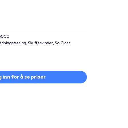
53000
redningsbeslag
,
Skuffeskinner
,
So Class
 inn for å se priser