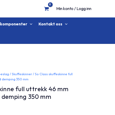
Min konto / Logg inn
lkomponenter
Kontakt oss
beslag
/
Skuffeskinner
/ So Class skuffeskinne full
ed demping 350 mm
kinne full uttrekk 46 mm
d demping 350 mm