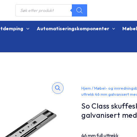
Products
search
øtdemping
Automatiseringskomponenter
Møbe
Hjem
/
Møbel- og innrednings
uttrekk 46 mm galvanisert m
So Class skuffes
galvanisert me
46 mm full uttrekk