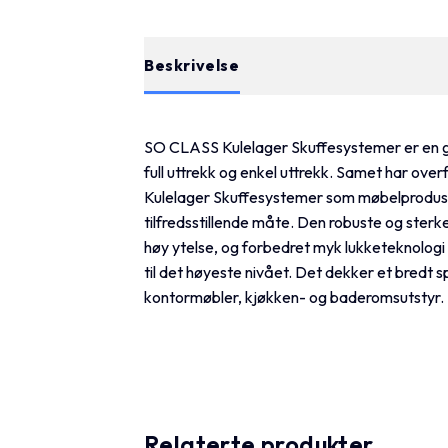
Beskrivelse
Tilleggsinformasjon
SO CLASS Kulelager Skuffesystemer er en g
full uttrekk og enkel uttrekk. Samet har over
Kulelager Skuffesystemer som møbelproduse
tilfredsstillende måte. Den robuste og sterk
høy ytelse, og forbedret myk lukketeknolog
til det høyeste nivået. Det dekker et bredt
kontormøbler, kjøkken- og baderomsutstyr.
Relaterte produkter