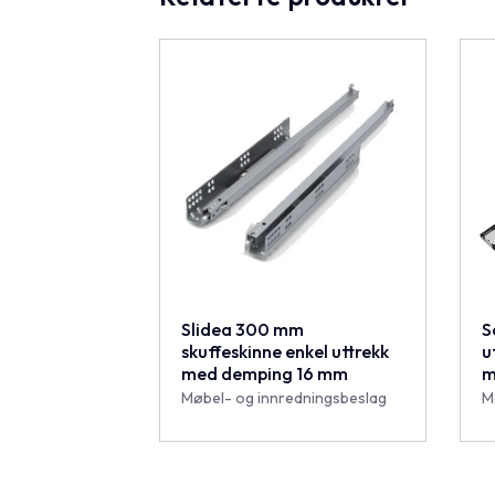
Slidea 300 mm
S
skuffeskinne enkel uttrekk
u
med demping 16 mm
m
Møbel- og innredningsbeslag
M