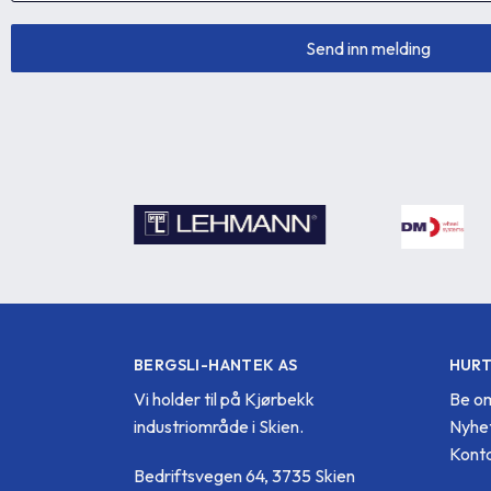
BERGSLI-HANTEK AS
HURT
Vi holder til på Kjørbekk
Be om
industriområde i Skien.
Nyhe
Konta
Bedriftsvegen 64, 3735 Skien