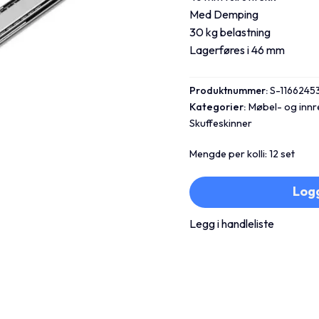
Med Demping
30 kg belastning
Lagerføres i 46 mm
Produktnummer:
S-116624
Kategorier:
Møbel- og inn
Skuffeskinner
Mengde per kolli: 12 set
Logg
Legg i handleliste