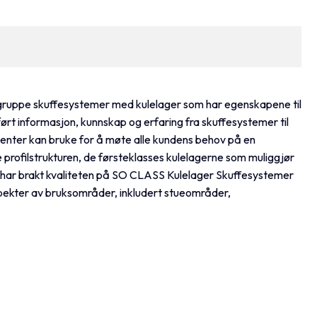
ruppe skuffesystemer med kulelager som har egenskapene til
ført informasjon, kunnskap og erfaring fra skuffesystemer til
nter kan bruke for å møte alle kundens behov på en
e profilstrukturen, de førsteklasses kulelagerne som muliggjør
i har brakt kvaliteten på SO CLASS Kulelager Skuffesystemer
 spekter av bruksområder, inkludert stueområder,