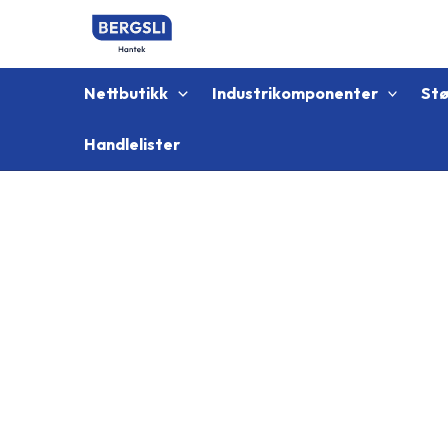
Hopp
rett
til
innholdet
Nettbutikk
Industrikomponenter
St
Handlelister