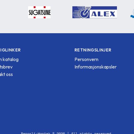
IGLINKER
RETNINGSLINJER
 katalog
Personvern
tsbrev
Informasjonskapsler
kt oss
Bergsli-Hantek © 2026 | All rights reserved.