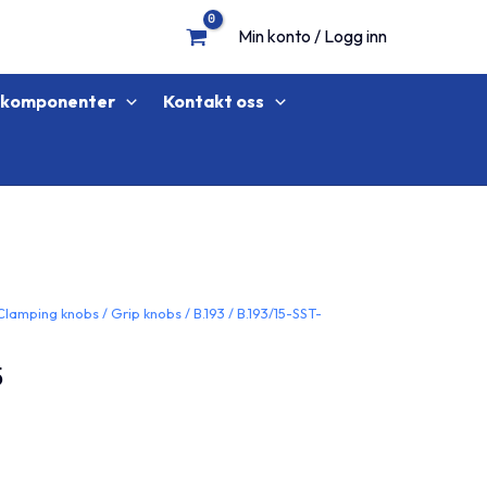
Min konto / Logg inn
lkomponenter
Kontakt oss
Clamping knobs
/
Grip knobs
/
B.193
/ B.193/15-SST-
5