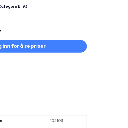
Kategori:
B.193
e
 inn for å se priser
e:
102103