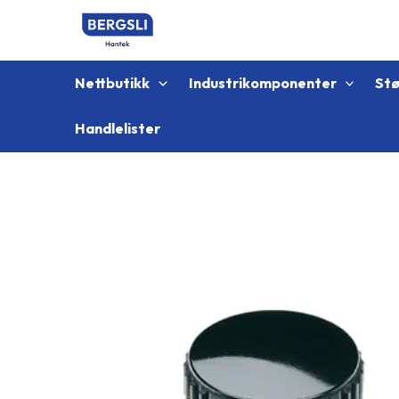
Hopp
rett
til
innholdet
Nettbutikk
Industrikomponenter
St
Handlelister