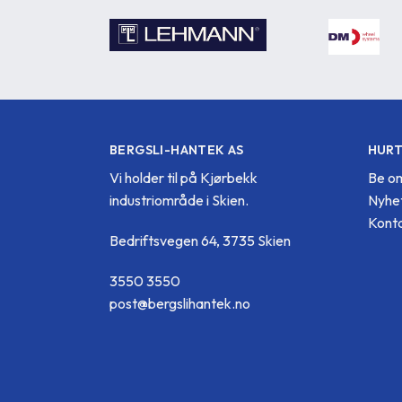
BERGSLI-HANTEK AS
HURT
Vi holder til på Kjørbekk
Be om
industriområde i Skien.
Nyhe
Konta
Bedriftsvegen 64, 3735 Skien
3550 3550
post@bergslihantek.no