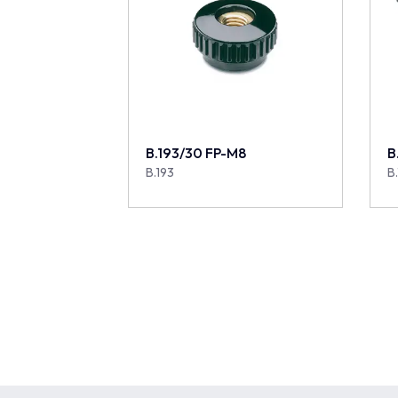
B.193/30 FP-M8
B
B.193
B