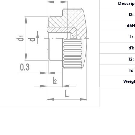
Descrip
D:
d6H
L:
d1:
l2:
h:
Weigh