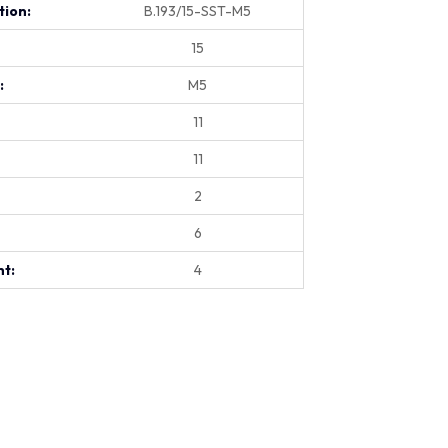
tion:
B.193/15-SST-M5
15
:
M5
11
11
2
6
t:
4