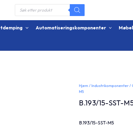
Products
search
øtdemping
Automatiseringskomponenter
Møbe
Hjem
/
Industrikomponenter
/
M5
B.193/15-SST-M
B.193/15-SST-M5